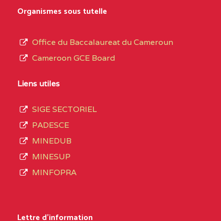
MARIA GORETTI BP
au
Organismes sous tutelle
:1152 YAOUNDE
terme
des
CENTRE
COLLEGE PRIVE LAIC
5JK
Office du Baccalaureat du Cameroun
opérations
SAINT MICHEL
Cameroon GCE Board
d’immatriculation
ARCHANGE BP :10017
du
Liens utiles
YAOUNDE
mois
SIGE SECTORIEL
CENTRE
COMPLEXE SCOLAIRE
5JK
de
PADESCE
AKOA BP :13029
septembre
MINEDUB
YAOUNDE
2020
MINESUP
compte
CENTRE
COMPLEXE SCOLAIRE
5JK
MINFOPRA
3408
BILINGUE SAINT
structures
GERMAIN BP :12671
réparties
Lettre d'information
YAOUNDE