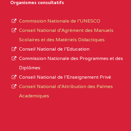
D'ENSEIGNEMENT
Organismes consultatifs
type
GENERAL ET
d’enseignement
PROFESSIONNEL
Commission Nationale de l’UNESCO
autorisé
(CEGEP) STE FOI BP
Conseil National d’Agrément des Manuels
et
:4740 YAOUNDE
Scolaires et des Matériels Didactiques
le
Conseil National de l’Education
CENTRE
COLLEGE PANAFRICAIN
5JK
numéro
Commission Nationale des Programmes et des
DE L'EXCELLENCE BP
d’immatriculation.
Diplômes
:4447 YAOUNDE
Conseil National de l’Enseignement Privé
L’offre
CENTRE
COLLEGE PRIVE
5JK
Conseil National d'Attribution des Palmes
d’éducation
CATHOLIQUE
Academiques
de
D'ENSEIGNEMENT
l’Enseignement
TECHNIQUE
Secondaire
INDUSTRIEL FEMININ
Général