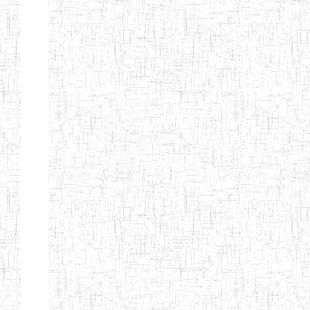
d'enseignement
normal
ENI
Chercher:
Effacer les filtres
Denomination
Type