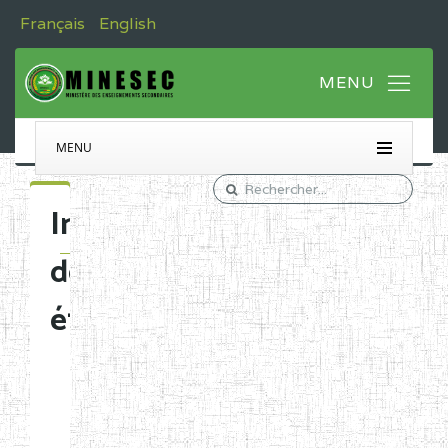
Français
English
MENU
Immatriculation
des
établissements
Etablissements