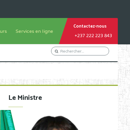
Contactez-nous
urs
Services en ligne
+237 222 223 843
tème francophone
Orientation Conseil
tème anglophone
Gestion du Personnel
Gestion du matricule des
élèves
les
Demande d'actes certificatifs
Le Ministre
Demande de subvention
Acceder au Mail pro