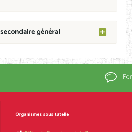
secondaire général
ESEC/CAB du 21 mars 2011 portant ouverture
s d’Enseignement Secondaire et Normal (RNE),
Fo
s régulièrement immatriculés et inscrits au
rtées à la connaissance du grand public.
épartement et Arrondissement ; suivent les
sformation et d’ouverture, le nom du fondateur
Organismes sous tutelle
t, le sous-système, le type d’enseignement