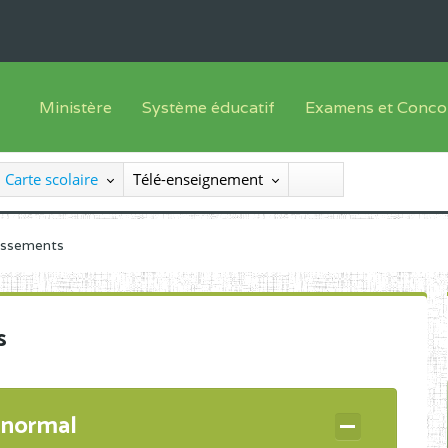
Ministère
Système éducatif
Examens et Conco
Sous sys
Le Ministre
Offre de formation
Inscriptions
Carte scolaire
Télé-enseignement
Sous sys
Le SEESEN
Progammes d'études
Liste des candidats
Inspection Générale des Services
Manuels scolaires
Résultats
lissements
Inspection Générale des Enseignements
Diplômes disponib
Administration Centrale
s
Services Déconcentrés
Organigramme
 normal