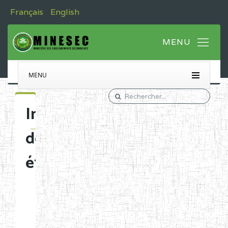
Français
English
MENU
Immatriculation
des
établissements
Etablissements