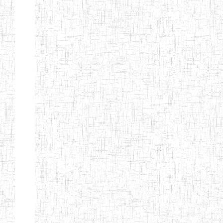
BTTC MBENGWI
BAPTIST
08/08/1983
ENIEG
Pri
TEACHERS
TRAINING
COLLEGE
KENCHOLIA
15/09/2015
ENIEG
Pri
TEACHER'S
TRAINING
COLLEGE
"K.T.T.C NDOP"
ENIEG PRIVEE
01/09/2015
ENIEG
Pri
BILINGUE