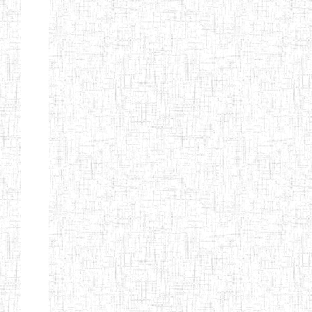
ENIEG
04/08/2010
ENIEG
Pri
MODERNE
SAINTE MARIE
ENIEG PRIVEE
04/08/2010
ENIEG
Pri
BILINGUE LES
BOSONS
ENIEG BILINGUE
01/08/2014
ENIEG
Pri
LE NORMALIEN
CITOYEN
ENIEG BILINGUE
03/10/2012
ENIEG
Pri
CLAIRE
FONTAINE