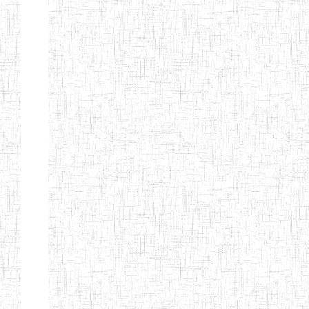
LAIQUE LES
PERFORMANCES
PEDAGOGIQUES
ENIEG DU HAUT
12/08/2013
ENIEG
Pri
NKAM
ENIEG BILINGUE
05/09/2003
ENIEG
Pri
DE L'IPEP DE
BANDJOUN
ENIEG PRIVEE
07/09/2012
ENIEG
Pri
NANFAH
ENPIEG TERESA
14/03/2014
ENIEG
Pri
JANE