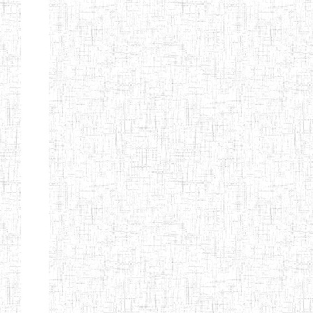
ENIEG BILINGUE
25/06/2014
ENIEG
Pri
LA COURONNE
ENIET BILINGUE
06/01/2014
ENIET
Pri
LA
PERFORMANCE
ENIET PRIVEE
25/07/2013
ENIET
Pri
LES FERMIONS
ENIET PRIVEE DE
17/04/2014
ENIET
Pri
L'OUEST
ENIET LE
30/10/2014
ENIET
Pri
NORMALIEN