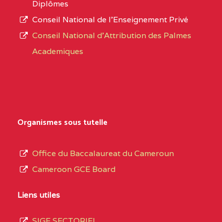
Diplômes
:4447 YAOUNDE
Conseil National de l’Enseignement Privé
L’offre
CENTRE
COLLEGE PRIVE
5JK
Conseil National d'Attribution des Palmes
d’éducation
CATHOLIQUE
Academiques
de
D'ENSEIGNEMENT
l’Enseignement
TECHNIQUE
Secondaire
INDUSTRIEL FEMININ
Général
MARIA GORETTI BP
au
Organismes sous tutelle
:1152 YAOUNDE
terme
des
CENTRE
COLLEGE PRIVE LAIC
5JK
Office du Baccalaureat du Cameroun
opérations
SAINT MICHEL
Cameroon GCE Board
d’immatriculation
ARCHANGE BP :10017
du
Liens utiles
YAOUNDE
mois
SIGE SECTORIEL