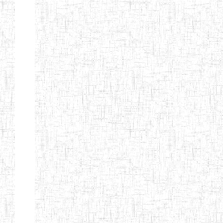
SAINT
28/12/2007
ENIEG
Pri
ANDREW'S BTTC
MODEL
08/09/2015
ENIEG
Pri
INCLUSIVE
BILINGUAL
TEACHER
TRAINING
INSTITUTE
CEFED/SPED/TTI
17/11/2008
ENIEG
Pri
SANTA
PTTC MBENGWI
06/08/1990
ENIEG
Pri
FULL GOSPEL
02/10/1998
ENIEG
Pri