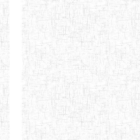
Page 9 sur 13 Total: 307
Afficher
Début
Préc.
4
5
6
7
8
9
13
Suivant
Fin
Etablissements
d'enseignement
secondaire
technique
et