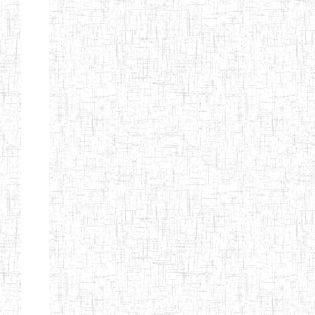
d'enseignement
normal
ENI
Chercher:
Effacer les filtres
Denomination
Type