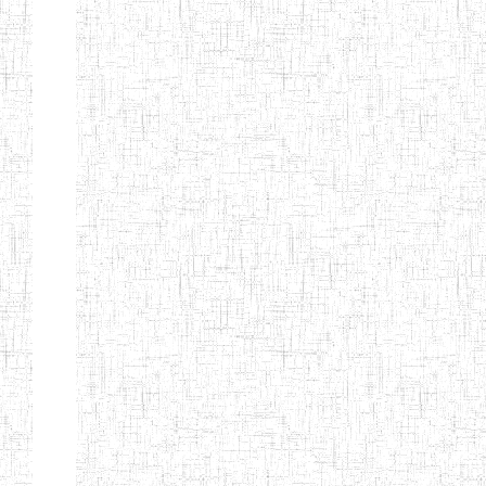
CITOYEN
ENIEG PRIVEE
04/08/2010
ENIEG
Pri
L'ARCHE DES
PHOTONS
ECOLE DE
30/11/2004
ENIEG
Pri
FORMATION
DES
INSTITUTEURS
ST ANDRE
ENIEG PRIVEE
04/06/2015
ENIEG
Pri
LAIQUE
PEKEKUE