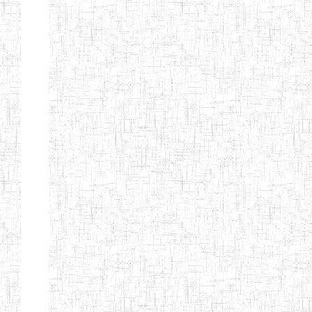
ENIEG BILINGUE
25/06/2014
ENIEG
Pri
LA COURONNE
ENIET BILINGUE
06/01/2014
ENIET
Pri
LA
PERFORMANCE
ENIET PRIVEE
25/07/2013
ENIET
Pri
LES FERMIONS
ENIET PRIVEE DE
17/04/2014
ENIET
Pri
L'OUEST
ENIET LE
30/10/2014
ENIET
Pri
NORMALIEN