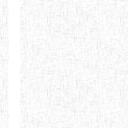
d'enseignement
normal
ENI
Chercher:
Effacer les filtres
Denomination
Type