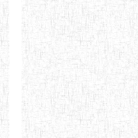
LAIQUE LES
PERFORMANCES
PEDAGOGIQUES
ENIEG DU HAUT
12/08/2013
ENIEG
Pri
NKAM
ENIEG BILINGUE
05/09/2003
ENIEG
Pri
DE L'IPEP DE
BANDJOUN
ENIEG PRIVEE
07/09/2012
ENIEG
Pri
NANFAH
ENPIEG TERESA
14/03/2014
ENIEG
Pri
JANE