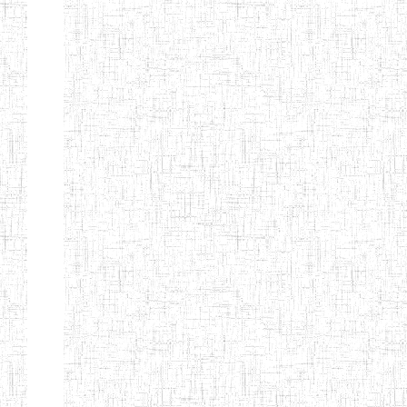
SAINT
28/12/2007
ENIEG
Pri
ANDREW'S BTTC
MODEL
08/09/2015
ENIEG
Pri
INCLUSIVE
BILINGUAL
TEACHER
TRAINING
INSTITUTE
CEFED/SPED/TTI
17/11/2008
ENIEG
Pri
SANTA
PTTC MBENGWI
06/08/1990
ENIEG
Pri
FULL GOSPEL
02/10/1998
ENIEG
Pri