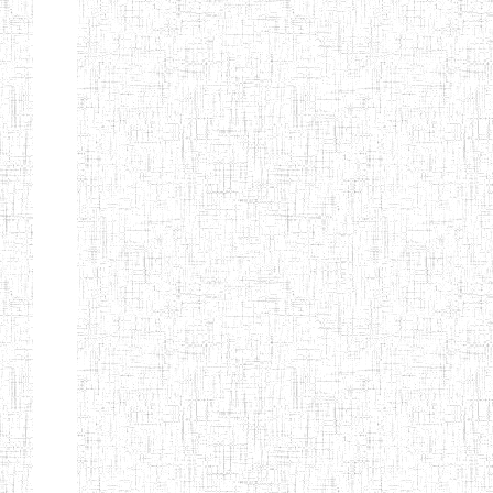
ENIEG
04/08/2010
ENIEG
Pri
MODERNE
SAINTE MARIE
ENIEG PRIVEE
04/08/2010
ENIEG
Pri
BILINGUE LES
BOSONS
ENIEG BILINGUE
01/08/2014
ENIEG
Pri
LE NORMALIEN
CITOYEN
ENIEG BILINGUE
03/10/2012
ENIEG
Pri
CLAIRE
FONTAINE