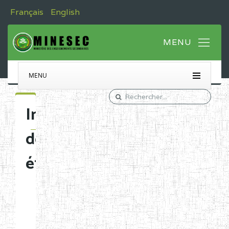
Français
English
MENU
Immatriculation
des
établissements
Etablissements