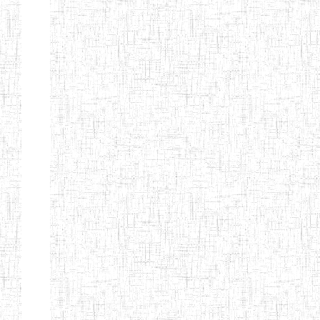
Page 9 sur 13 Total: 307
Afficher
Début
Préc.
4
5
6
7
8
9
13
Suivant
Fin
Etablissements
d'enseignement
secondaire
technique
et