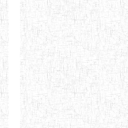
BTTC MBENGWI
BAPTIST
08/08/1983
ENIEG
Pri
TEACHERS
TRAINING
COLLEGE
KENCHOLIA
15/09/2015
ENIEG
Pri
TEACHER'S
TRAINING
COLLEGE
"K.T.T.C NDOP"
ENIEG PRIVEE
01/09/2015
ENIEG
Pri
BILINGUE