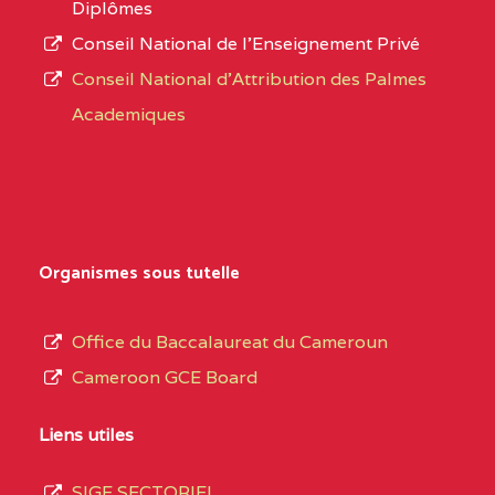
Diplômes
:4447 YAOUNDE
Conseil National de l’Enseignement Privé
L’offre
CENTRE
COLLEGE PRIVE
5JK
Conseil National d'Attribution des Palmes
d’éducation
CATHOLIQUE
Academiques
de
D'ENSEIGNEMENT
l’Enseignement
TECHNIQUE
Secondaire
INDUSTRIEL FEMININ
Général
MARIA GORETTI BP
au
Organismes sous tutelle
:1152 YAOUNDE
terme
des
CENTRE
COLLEGE PRIVE LAIC
5JK
Office du Baccalaureat du Cameroun
opérations
SAINT MICHEL
Cameroon GCE Board
d’immatriculation
ARCHANGE BP :10017
du
Liens utiles
YAOUNDE
mois
SIGE SECTORIEL