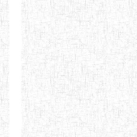
CITOYEN
ENIEG PRIVEE
04/08/2010
ENIEG
Pri
L'ARCHE DES
PHOTONS
ECOLE DE
30/11/2004
ENIEG
Pri
FORMATION
DES
INSTITUTEURS
ST ANDRE
ENIEG PRIVEE
04/06/2015
ENIEG
Pri
LAIQUE
PEKEKUE