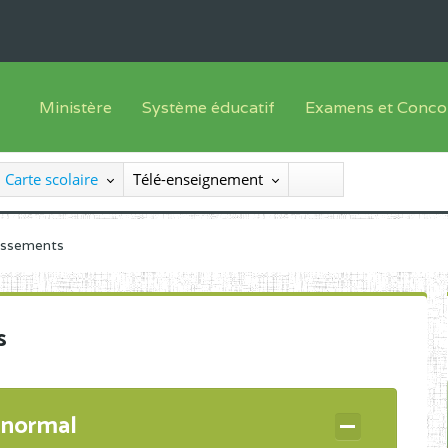
Ministère
Système éducatif
Examens et Conco
Sous sys
Le Ministre
Offre de formation
Inscriptions
Carte scolaire
Télé-enseignement
Sous sys
Le SEESEN
Progammes d'études
Liste des candidats
Inspection Générale des Services
Manuels scolaires
Résultats
lissements
Inspection Générale des Enseignements
Diplômes disponib
Administration Centrale
s
Services Déconcentrés
Organigramme
 normal