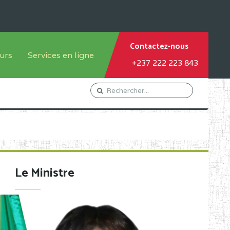
Contactez-nous
urs
Services en ligne
+237 222 223 843
tème francophone
Orientation Conseil
tème anglophone
Gestion du Personnel
Gestion du matricule des
élèves
les
Demande d'actes certificatifs
Le Ministre
Demande de subvention
Acceder au Mail pro