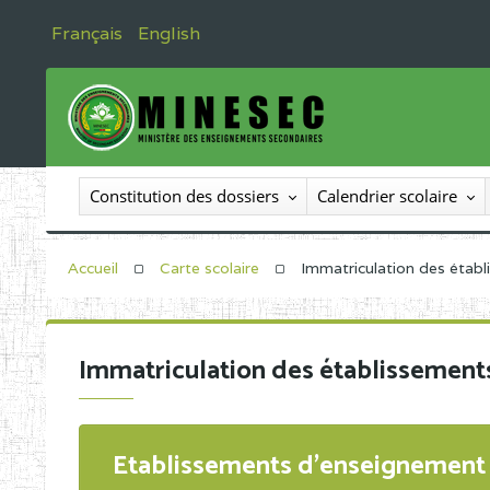
Français
English
Constitution des dossiers
Calendrier scolaire
Accueil
Carte scolaire
Immatriculation des étab
Immatriculation des établissement
Etablissements d'enseignement