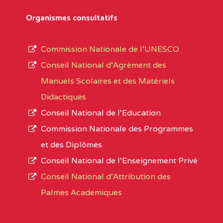
Département
références des textes de création ou de tran
Organismes consultatifs
pour le secteur privé, l’ordre d’enseignemen
Arrondissement
autorisé et le numéro d’immatriculation.
Commission Nationale de l’UNESCO
Noms
Conseil National d’Agrément des
L’offre d’éducation de
l’Enseignement Secon
Localité
Manuels Scolaires et des Matériels
d’immatriculation du mois de septembre 2020
Didactiques
suit :
Conseil National de l’Education
Région
Noms
1950 établissements publics
fonctionnels
Commission Nationale des Programmes
895 CES dont 86 Bilingues
et des Diplômes
ADAMAOUA
INSTITUT POLYVALENT BIL
1055 Lycées dont 351 Bilingues
Conseil National de l’Enseignement Privé
PINTADES BP :
72 établissements avec section bilingue 
Conseil National d'Attribution des
ADAMAOUA
COLLEGE PRIVE LAIC POLY
Palmes Academiques
1358 établissements privés
, soit :
L'ADAMAOUA BP :329 NG
994 établissements privés laïcs