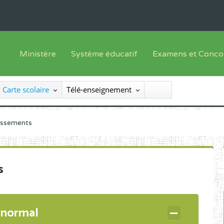
Ministère
Système éducatif
Examens et Conco
Sous sys
Le Ministre
Offre de formation
Inscriptions
Carte scolaire
Télé-enseignement
Sous sys
Le SEESEN
Progammes d'études
Liste des candidats
Inspection Générale des Services
Manuels scolaires
Résultats
lissements
Inspection Générale des Enseignements
Diplômes disponib
Administration Centrale
s
Services Déconcentrés
Organigramme
 normal