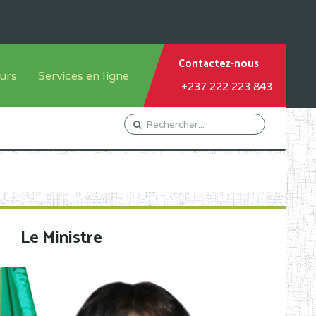
Contactez-nous
urs
Services en ligne
+237 222 223 843
tème francophone
Orientation Conseil
tème anglophone
Gestion du Personnel
Gestion du matricule des
élèves
les
Demande d'actes certificatifs
Le Ministre
Demande de subvention
Acceder au Mail pro