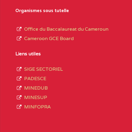
sformation et d’ouverture, le nom du fondateur
Organismes sous tutelle
t, le sous-système, le type d’enseignement
Office du Baccalaureat du Cameroun
Cameroon GCE Board
daire Général
au terme des opérations
 compte 3408 structures réparties ainsi qu’il
Liens utiles
SIGE SECTORIEL
Matricule
, soit :
PADESCE
MINEDUB
INGUE LES
2JJ2WFD111114112
MINESUP
spéciale
MINFOPRA
VALENT DE
2JK2TEFD100001087
AOUNDERE