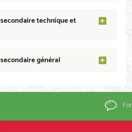
secondaire technique et
secondaire général
ESEC/CAB du 21 mars 2011 portant ouverture
s d’Enseignement Secondaire et Normal (RNE),
Fo
s régulièrement immatriculés et inscrits au
rtées à la connaissance du grand public.
épartement et Arrondissement ; suivent les