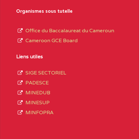
sformation et d’ouverture, le nom du fondateur
Organismes sous tutelle
t, le sous-système, le type d’enseignement
Office du Baccalaureat du Cameroun
Cameroon GCE Board
daire Général
au terme des opérations
 compte 3408 structures réparties ainsi qu’il
Liens utiles
SIGE SECTORIEL
Matricule
, soit :
PADESCE
MINEDUB
INGUE LES
2JJ2WFD111114112
MINESUP
spéciale
MINFOPRA
VALENT DE
2JK2TEFD100001087
AOUNDERE