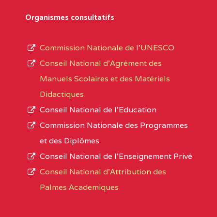
Département
références des textes de création ou de tran
Organismes consultatifs
pour le secteur privé, l’ordre d’enseignemen
Arrondissement
autorisé et le numéro d’immatriculation.
Commission Nationale de l’UNESCO
Noms
Conseil National d’Agrément des
L’offre d’éducation de
l’Enseignement Secon
Localité
Manuels Scolaires et des Matériels
d’immatriculation du mois de septembre 2020
Didactiques
suit :
Conseil National de l’Education
Région
Noms
1950 établissements publics
fonctionnels
Commission Nationale des Programmes
895 CES dont 86 Bilingues
et des Diplômes
ADAMAOUA
INSTITUT POLYVALENT BIL
1055 Lycées dont 351 Bilingues
Conseil National de l’Enseignement Privé
PINTADES BP :
72 établissements avec section bilingue 
Conseil National d'Attribution des
ADAMAOUA
COLLEGE PRIVE LAIC POLY
Palmes Academiques
1358 établissements privés
, soit :
L'ADAMAOUA BP :329 NG
994 établissements privés laïcs