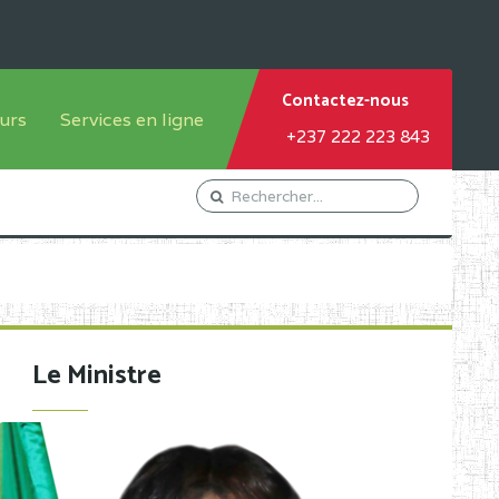
Contactez-nous
urs
Services en ligne
+237 222 223 843
tème francophone
Orientation Conseil
tème anglophone
Gestion du Personnel
Gestion du matricule des
élèves
les
Demande d'actes certificatifs
Le Ministre
Demande de subvention
Acceder au Mail pro