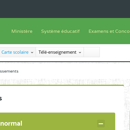
Ministère
Système éducatif
Examens et Conco
Sous sys
Le Ministre
Offre de formation
Inscriptions
Carte scolaire
Télé-enseignement
Sous sys
Le SEESEN
Progammes d'études
Liste des candidats
Inspection Générale des Services
Manuels scolaires
Résultats
lissements
Inspection Générale des Enseignements
Diplômes disponib
Administration Centrale
s
Services Déconcentrés
Organigramme
 normal