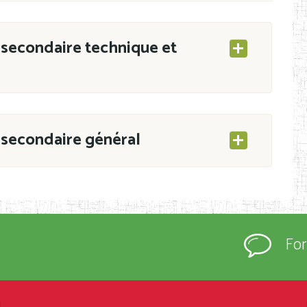
secondaire technique et
secondaire général
ESEC/CAB du 21 mars 2011 portant ouverture
s d’Enseignement Secondaire et Normal (RNE),
Fo
s régulièrement immatriculés et inscrits au
rtées à la connaissance du grand public.
épartement et Arrondissement ; suivent les