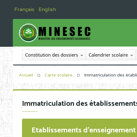
Français
English
Constitution des dossiers
Calendrier scolaire
Accueil
Carte scolaire
Immatriculation des étab
Immatriculation des établissement
Etablissements d'enseignement