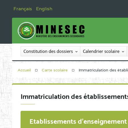
Français
English
Constitution des dossiers
Calendrier scolaire
Accueil
Carte scolaire
Immatriculation des étab
Immatriculation des établissement
Etablissements d'enseignement