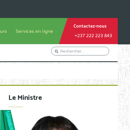
Contactez-nous
urs
Services en ligne
+237 222 223 843
tème francophone
Orientation Conseil
tème anglophone
Gestion du Personnel
Gestion du matricule des
élèves
les
Demande d'actes certificatifs
Le Ministre
Demande de subvention
Acceder au Mail pro