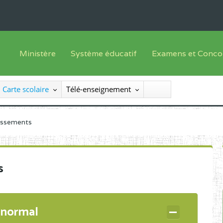
Ministère
Système éducatif
Examens et Conco
Sous sys
Le Ministre
Offre de formation
Inscriptions
Carte scolaire
Télé-enseignement
Sous sys
Le SEESEN
Progammes d'études
Liste des candidats
Inspection Générale des Services
Manuels scolaires
Résultats
lissements
Inspection Générale des Enseignements
Diplômes disponib
Administration Centrale
s
Services Déconcentrés
Organigramme
 normal