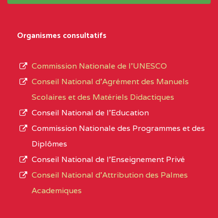
système,
CENTRE
COLLEGE
5JK
le
D'ENSEIGNEMENT
Organismes consultatifs
type
GENERAL ET
d’enseignement
PROFESSIONNEL
Commission Nationale de l’UNESCO
autorisé
(CEGEP) STE FOI BP
Conseil National d’Agrément des Manuels
et
:4740 YAOUNDE
Scolaires et des Matériels Didactiques
le
Conseil National de l’Education
CENTRE
COLLEGE PANAFRICAIN
5JK
numéro
Commission Nationale des Programmes et des
DE L'EXCELLENCE BP
d’immatriculation.
Diplômes
:4447 YAOUNDE
Conseil National de l’Enseignement Privé
L’offre
CENTRE
COLLEGE PRIVE
5JK
Conseil National d'Attribution des Palmes
d’éducation
CATHOLIQUE
Academiques
de
D'ENSEIGNEMENT
l’Enseignement