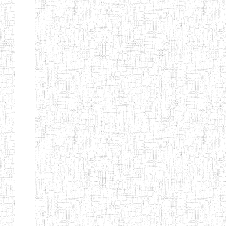
Etablissements
d'enseignement
secondaire
technique
et
professionnel
ESTP
Etablissements
d'enseignement