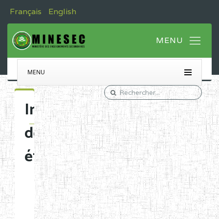
Français
English
MENU
Immatriculation
des
établissements
Etablissements