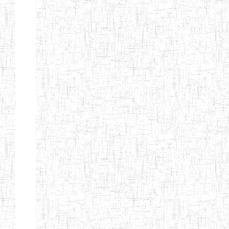
d'enseignement
normal
ENI
Chercher:
Effacer les filtres
Denomination
Type