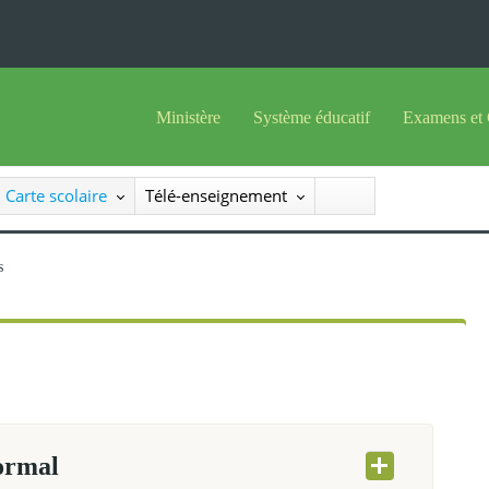
Ministère
Système éducatif
Examens et Conco
Sous sys
Le Ministre
Offre de formation
Inscriptions
Carte scolaire
Télé-enseignement
Sous sys
Le SEESEN
Progammes d'études
Liste des candidats
Inspection Générale des Services
Manuels scolaires
Résultats
lissements
Inspection Générale des Enseignements
Diplômes disponib
Administration Centrale
s
Services Déconcentrés
Organigramme
 normal