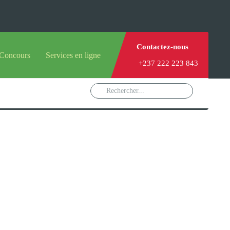
Contactez-nous
urs
Services en ligne
+237 222 223 843
tème francophone
Orientation Conseil
tème anglophone
Gestion du Personnel
Gestion du matricule des
élèves
les
Demande d'actes certificatifs
Le Ministre
Demande de subvention
Acceder au Mail pro