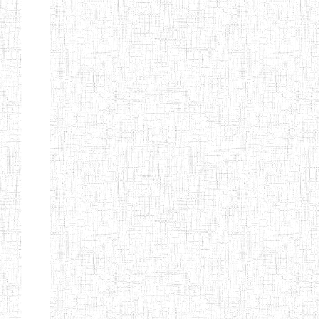
KING TEACHER
TRAINING
COLLEGE
ITCIG SENTTI
14/02/2007
ENIEG
Pri
CAMEROON
27/08/2015
ENIEG
Pri
INCLUSIVE
SPECIAL
EDUCATION
TEACHERS'
TRAINING AND
EMPOWERMENT
PROGRAMME
(CISETTEP)