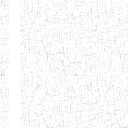
BAPTIST
08/08/1983
ENIEG
Pri
TEACHERS
TRAINING
COLLEGE
KENCHOLIA
15/09/2015
ENIEG
Pri
TEACHER'S
TRAINING
COLLEGE
"K.T.T.C NDOP"
ENIEG PRIVEE
01/09/2015
ENIEG
Pri
BILINGUE
LAIQUE LES
PERFORMANCES