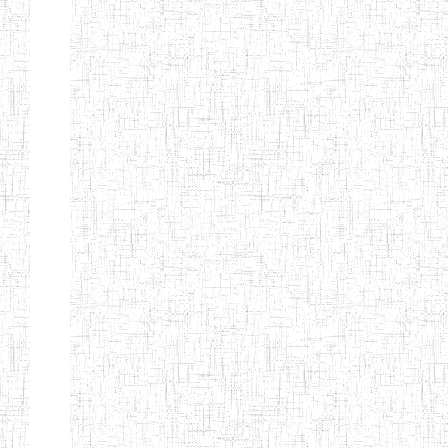
Début
Préc.
1
2
3
4
5
6
Suivant
Fin
Etablissements
d'enseignement
secondaire
technique
et
professionnel