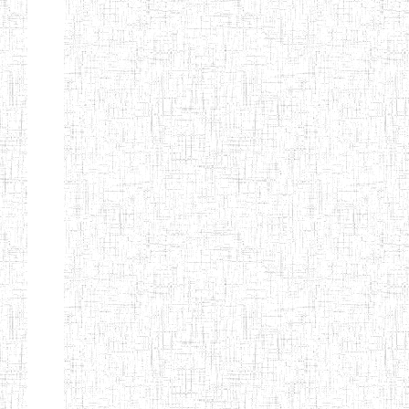
ANDREW'S BTTC
MODEL
08/09/2015
ENIEG
Pri
INCLUSIVE
BILINGUAL
TEACHER
TRAINING
INSTITUTE
CEFED/SPED/TTI
17/11/2008
ENIEG
Pri
SANTA
PTTC MBENGWI
06/08/1990
ENIEG
Pri
FULL GOSPEL
02/10/1998
ENIEG
Pri
BTTC MBENGWI