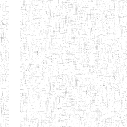
d'enseignement
normal
ENI
Chercher:
Effacer les filtres
Denomination
Type