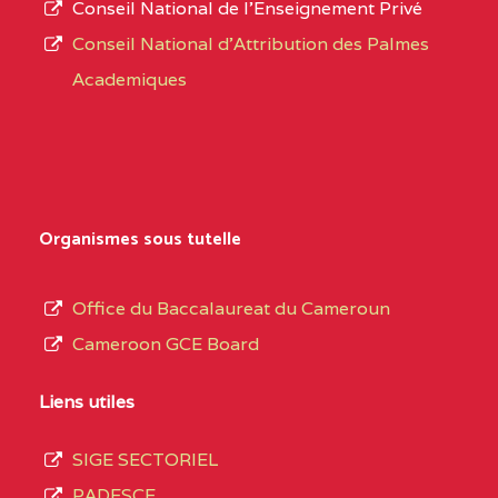
Conseil National de l’Enseignement Privé
L’offre
CENTRE
COLLEGE PRIVE
5JK
Conseil National d'Attribution des Palmes
d’éducation
CATHOLIQUE
Academiques
de
D'ENSEIGNEMENT
l’Enseignement
TECHNIQUE
Secondaire
INDUSTRIEL FEMININ
Général
MARIA GORETTI BP
au
Organismes sous tutelle
:1152 YAOUNDE
terme
des
CENTRE
COLLEGE PRIVE LAIC
5JK
Office du Baccalaureat du Cameroun
opérations
SAINT MICHEL
Cameroon GCE Board
d’immatriculation
ARCHANGE BP :10017
du
Liens utiles
YAOUNDE
mois
SIGE SECTORIEL
CENTRE
COMPLEXE SCOLAIRE
5JK
de
PADESCE