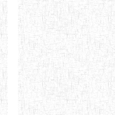
MODERNE
SAINTE MARIE
ENIEG PRIVEE
04/08/2010
ENIEG
Pri
BILINGUE LES
BOSONS
ENIEG BILINGUE
01/08/2014
ENIEG
Pri
LE NORMALIEN
CITOYEN
ENIEG BILINGUE
03/10/2012
ENIEG
Pri
CLAIRE
FONTAINE
Page 4 sur 13 Total: 307
Afficher