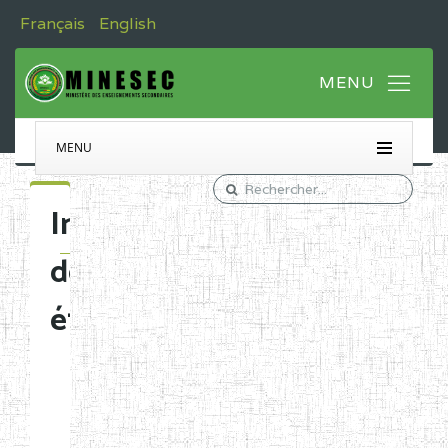
Français
English
MENU
Immatriculation
des
établissements
Etablissements