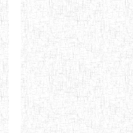
PEDAGOGIQUES
ENIEG DU HAUT
12/08/2013
ENIEG
Pri
NKAM
ENIEG BILINGUE
05/09/2003
ENIEG
Pri
DE L'IPEP DE
BANDJOUN
ENIEG PRIVEE
07/09/2012
ENIEG
Pri
NANFAH
ENPIEG TERESA
14/03/2014
ENIEG
Pri
JANE
ENIEG
04/08/2010
ENIEG
Pri