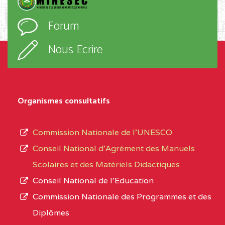
D'ENSEIGNEMENT
l’ordre
Forum
TECHNIQUE ADOLPH
d’enseignement,
KOLPING (COPAK) BP
le
Nous Ecrire
:33853 YAOUNDE
sous-
système,
CENTRE
COLLEGE
5JK
le
D'ENSEIGNEMENT
Organismes consultatifs
type
GENERAL ET
d’enseignement
PROFESSIONNEL
Commission Nationale de l’UNESCO
autorisé
(CEGEP) STE FOI BP
Conseil National d’Agrément des Manuels
et
:4740 YAOUNDE
Scolaires et des Matériels Didactiques
le
Conseil National de l’Education
CENTRE
COLLEGE PANAFRICAIN
5JK
numéro
Commission Nationale des Programmes et des
DE L'EXCELLENCE BP
d’immatriculation.
Diplômes
:4447 YAOUNDE