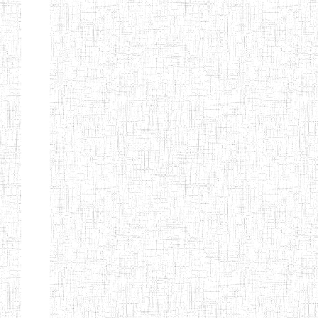
TTC TATUM
ST PIUS X
01/08/2000
ENIET
Pri
TECHNICAL
TEACHER
TRAINING
COLLEGE
TATUM
NIGHTINGALE
20/08/2013
ENIEG
Pri
TEACHER
TRAINING
COLLEGE
CHRIST THE
04/08/2010
ENIEG
Pri