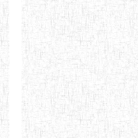
ALBERT
27/08/2015
ENIEG
Pri
TEACHERS'
TRAINING
INSTITUTE
CAMEROUN
(A.T.T.I.C)
NACHO
12/08/2010
ENIET
Pri
TECHNICAL
TEACHER
TRAINING
INSTITUTE
SAINT
28/12/2007
ENIEG
Pri