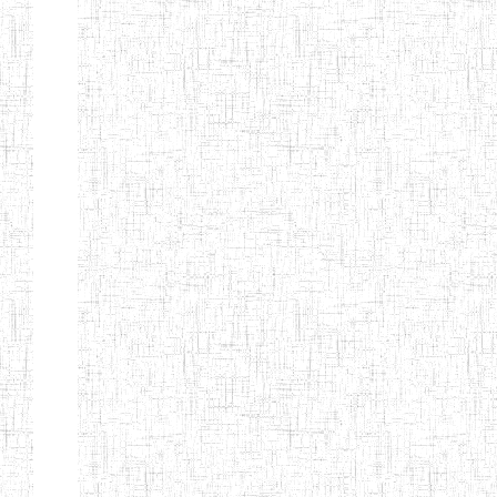
ALBERT
27/08/2015
ENIEG
Pri
TEACHERS'
TRAINING
INSTITUTE
CAMEROUN
(A.T.T.I.C)
NACHO
12/08/2010
ENIET
Pri
TECHNICAL
TEACHER
TRAINING
INSTITUTE
SAINT
28/12/2007
ENIEG
Pri