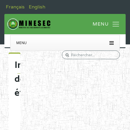
Français
English
MENU
Immatriculation
des
établissements
Etablissements