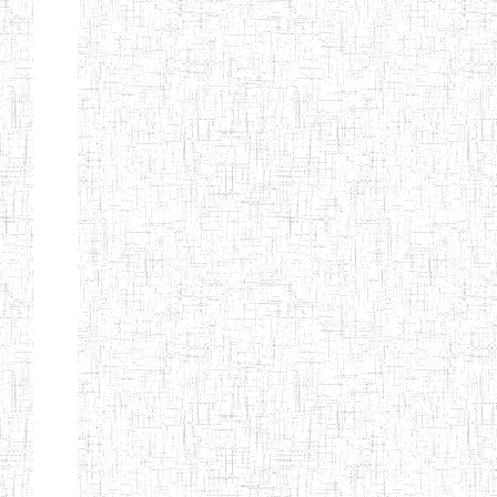
ANDREW'S BTTC
MODEL
08/09/2015
ENIEG
Pri
INCLUSIVE
BILINGUAL
TEACHER
TRAINING
INSTITUTE
CEFED/SPED/TTI
17/11/2008
ENIEG
Pri
SANTA
PTTC MBENGWI
06/08/1990
ENIEG
Pri
FULL GOSPEL
02/10/1998
ENIEG
Pri
BTTC MBENGWI