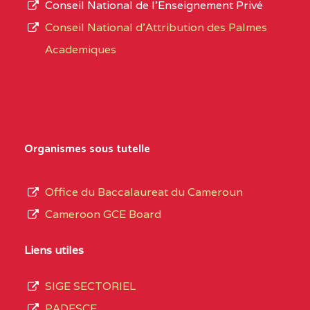
Conseil National de l’Enseignement Privé
L’offre
CENTRE
COLLEGE PRIVE
5JK
Conseil National d'Attribution des Palmes
d’éducation
CATHOLIQUE
Academiques
de
D'ENSEIGNEMENT
l’Enseignement
TECHNIQUE
Secondaire
INDUSTRIEL FEMININ
Général
MARIA GORETTI BP
au
Organismes sous tutelle
:1152 YAOUNDE
terme
des
CENTRE
COLLEGE PRIVE LAIC
5JK
Office du Baccalaureat du Cameroun
opérations
SAINT MICHEL
Cameroon GCE Board
d’immatriculation
ARCHANGE BP :10017
du
Liens utiles
YAOUNDE
mois
SIGE SECTORIEL
CENTRE
COMPLEXE SCOLAIRE
5JK
de
PADESCE