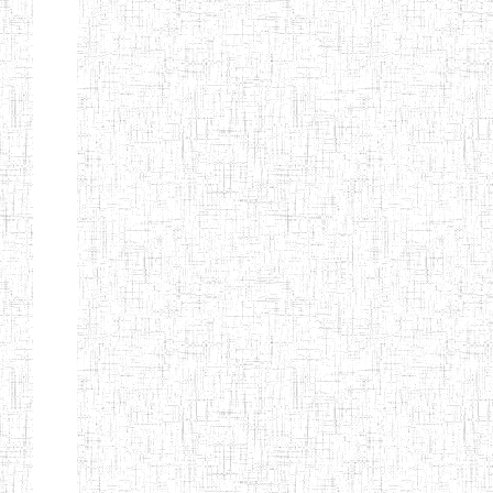
Début
Préc.
1
2
3
4
5
6
Suivant
Fin
Etablissements
d'enseignement
secondaire
technique
et
professionnel