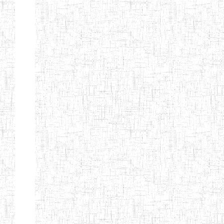
BAPTIST
08/08/1983
ENIEG
Pri
TEACHERS
TRAINING
COLLEGE
KENCHOLIA
15/09/2015
ENIEG
Pri
TEACHER'S
TRAINING
COLLEGE
"K.T.T.C NDOP"
ENIEG PRIVEE
01/09/2015
ENIEG
Pri
BILINGUE
LAIQUE LES
PERFORMANCES