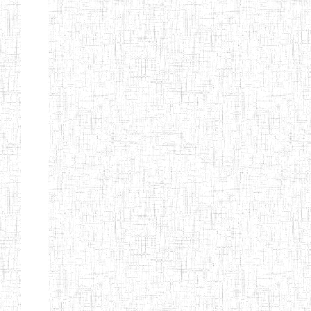
d'enseignement
normal
ENI
Chercher:
Effacer les filtres
Denomination
Type