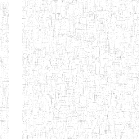
MODERNE
SAINTE MARIE
ENIEG PRIVEE
04/08/2010
ENIEG
Pri
BILINGUE LES
BOSONS
ENIEG BILINGUE
01/08/2014
ENIEG
Pri
LE NORMALIEN
CITOYEN
ENIEG BILINGUE
03/10/2012
ENIEG
Pri
CLAIRE
FONTAINE
Page 4 sur 13 Total: 307
Afficher