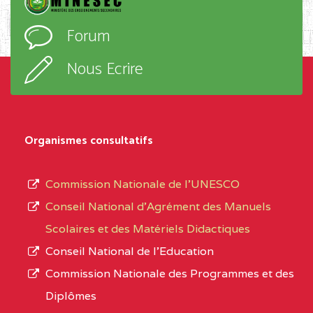
D'ENSEIGNEMENT
l’ordre
Forum
TECHNIQUE ADOLPH
d’enseignement,
KOLPING (COPAK) BP
le
Nous Ecrire
:33853 YAOUNDE
sous-
système,
CENTRE
COLLEGE
5JK
le
D'ENSEIGNEMENT
Organismes consultatifs
type
GENERAL ET
d’enseignement
PROFESSIONNEL
Commission Nationale de l’UNESCO
autorisé
(CEGEP) STE FOI BP
Conseil National d’Agrément des Manuels
et
:4740 YAOUNDE
Scolaires et des Matériels Didactiques
le
Conseil National de l’Education
CENTRE
COLLEGE PANAFRICAIN
5JK
numéro
Commission Nationale des Programmes et des
DE L'EXCELLENCE BP
d’immatriculation.
Diplômes
:4447 YAOUNDE