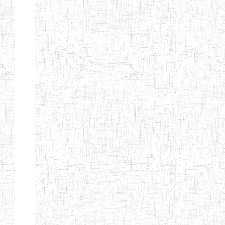
KING TEACHER
TRAINING
COLLEGE
ITCIG SENTTI
14/02/2007
ENIEG
Pri
CAMEROON
27/08/2015
ENIEG
Pri
INCLUSIVE
SPECIAL
EDUCATION
TEACHERS'
TRAINING AND
EMPOWERMENT
PROGRAMME
(CISETTEP)