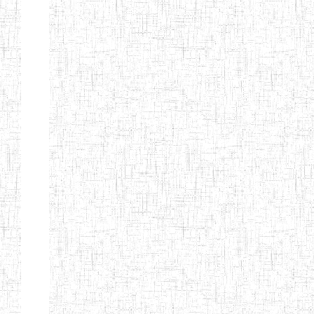
PEDAGOGIQUES
ENIEG DU HAUT
12/08/2013
ENIEG
Pri
NKAM
ENIEG BILINGUE
05/09/2003
ENIEG
Pri
DE L'IPEP DE
BANDJOUN
ENIEG PRIVEE
07/09/2012
ENIEG
Pri
NANFAH
ENPIEG TERESA
14/03/2014
ENIEG
Pri
JANE
ENIEG
04/08/2010
ENIEG
Pri