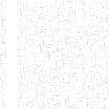
TTC TATUM
ST PIUS X
01/08/2000
ENIET
Pri
TECHNICAL
TEACHER
TRAINING
COLLEGE
TATUM
NIGHTINGALE
20/08/2013
ENIEG
Pri
TEACHER
TRAINING
COLLEGE
CHRIST THE
04/08/2010
ENIEG
Pri