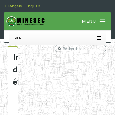
Français
English
MENU
Immatriculation
des
établissements
Etablissements