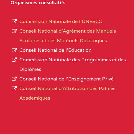
D'ENSEIGNEMENT
Organismes consultatifs
type
GENERAL ET
d’enseignement
PROFESSIONNEL
Commission Nationale de l’UNESCO
autorisé
(CEGEP) STE FOI BP
Conseil National d’Agrément des Manuels
et
:4740 YAOUNDE
Scolaires et des Matériels Didactiques
le
Conseil National de l’Education
CENTRE
COLLEGE PANAFRICAIN
5JK
numéro
Commission Nationale des Programmes et des
DE L'EXCELLENCE BP
d’immatriculation.
Diplômes
:4447 YAOUNDE
Conseil National de l’Enseignement Privé
L’offre
CENTRE
COLLEGE PRIVE
5JK
Conseil National d'Attribution des Palmes
d’éducation
CATHOLIQUE
Academiques
de
D'ENSEIGNEMENT
l’Enseignement
TECHNIQUE
Secondaire
INDUSTRIEL FEMININ
Général