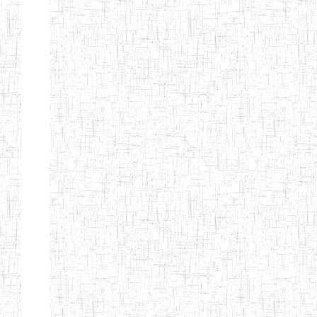
d'enseignement
normal
ENI
Chercher:
Effacer les filtres
Denomination
Type