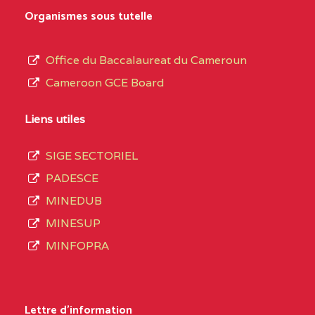
MARIA GORETTI BP
au
Organismes sous tutelle
:1152 YAOUNDE
terme
des
CENTRE
COLLEGE PRIVE LAIC
5JK
Office du Baccalaureat du Cameroun
opérations
SAINT MICHEL
Cameroon GCE Board
d’immatriculation
ARCHANGE BP :10017
du
Liens utiles
YAOUNDE
mois
SIGE SECTORIEL
CENTRE
COMPLEXE SCOLAIRE
5JK
de
PADESCE
AKOA BP :13029
septembre
MINEDUB
YAOUNDE
2020
MINESUP
compte
CENTRE
COMPLEXE SCOLAIRE
5JK
MINFOPRA
3408
BILINGUE SAINT
structures
GERMAIN BP :12671
réparties
Lettre d'information
YAOUNDE