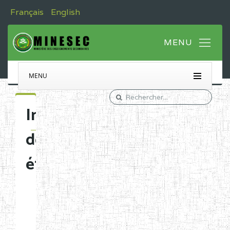
Français
English
MENU
Immatriculation
des
établissements
Etablissements