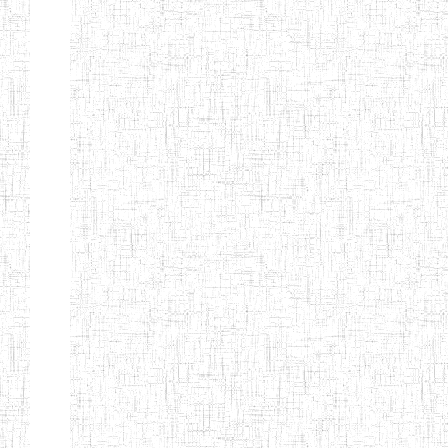
Nature
Arrondissement
Denomination
Création
Type
Natur
ENIEG DE
01/08/2000
ENIEG
Publi
MBALMAYO
ENIEG DE
11/07/2012
ENIEG
Publi
YOKADOUMA