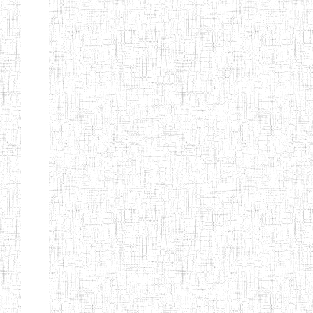
ENIEG DE
01/01/1958
ENIEG
Publi
NKONGSAMBA
ENIEG DE
01/11/2001
ENIEG
Publi
YABASSI
ENBIEG
01/01/1975
ENIEG
Publi
D'EDEA
ENBIEG DE
25/08/1986
ENIEG
Publi
DOUALA
ENIET DE
05/11/1998
ENIET
Publi
DOUALA
ENIET DE
05/08/2010
ENIET
Publi