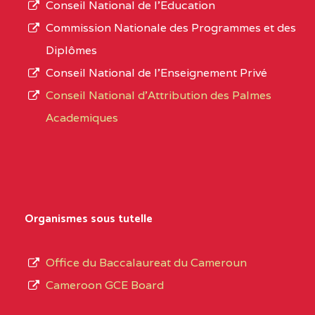
Conseil National de l’Education
CENTRE
COLLEGE PANAFRICAIN
5JK
numéro
Commission Nationale des Programmes et des
DE L'EXCELLENCE BP
d’immatriculation.
Diplômes
:4447 YAOUNDE
Conseil National de l’Enseignement Privé
L’offre
CENTRE
COLLEGE PRIVE
5JK
Conseil National d'Attribution des Palmes
d’éducation
CATHOLIQUE
Academiques
de
D'ENSEIGNEMENT
l’Enseignement
TECHNIQUE
Secondaire
INDUSTRIEL FEMININ
Général
MARIA GORETTI BP
au
Organismes sous tutelle
:1152 YAOUNDE
terme
des
CENTRE
COLLEGE PRIVE LAIC
5JK
Office du Baccalaureat du Cameroun
opérations
SAINT MICHEL
Cameroon GCE Board
d’immatriculation
ARCHANGE BP :10017