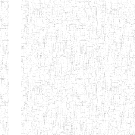
GTTC
17/07/2001
ENIEG
Publi
FUNDONG
Page 11 sur 13 Total: 307
Afficher
Début
Préc.
4
5
6
7
8
9
13
Suivant
Fin
Etablissements
d'enseignement