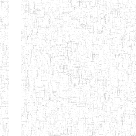
ENIEG
10/07/1983
ENIEG
Publi
D'ABONG
MBANG
ENIEG DE
12/06/2001
ENIEG
Publi
BATOURI
ENBIEG DE
01/08/2001
ENIEG
Publi
BERTOUA
ENIET DE
01/08/2012
ENIET
Publi
BERTOUA
ENIET DE
13/08/2013
ENIET
Publi
MAROUA