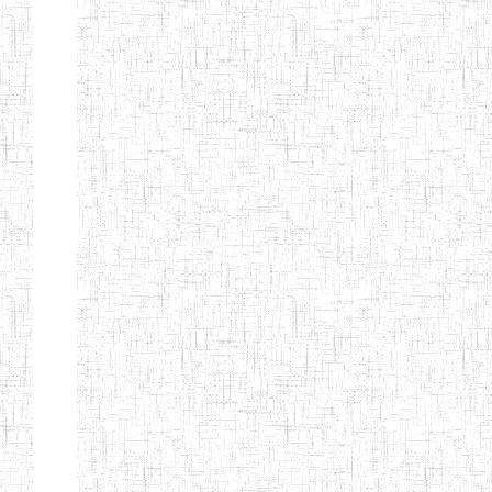
d'enseignement
normal
ENI
Chercher:
Effacer les filtres
Denomination
Type