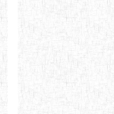
ENBIEG DE
01/01/1965
ENIEG
Publi
MAROUA
ENIEG DE
01/09/1997
ENIEG
Publi
KOUSSERI
ENIEG DE
31/08/2005
ENIEG
Publi
YAGOUA
ENIEG DE
01/09/1984
ENIEG
Publi
KAELE
ENIEG DE
01/07/2000
ENIEG
Publi
MORA
ENIEG DE
24/09/1997
ENIEG
Publi
MOKOLO