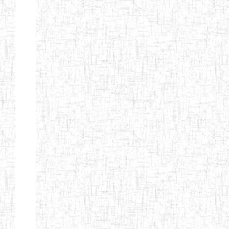
GAROUA
ENBIEG DE
01/01/1975
ENIEG
Publi
GAROUA
ENIEG DE
01/01/1995
ENIEG
Publi
PITOA
ENIEG DE
22/10/2002
ENIEG
Publi
TCHOLLIRE
ENIEG DE POLI
17/08/2012
ENIEG
Publi
ENIEG DE
10/09/2001
ENIEG
Publi
GUIDER