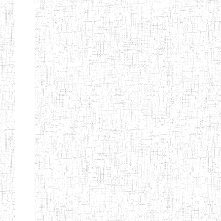
Etablissements
d'enseignement
secondaire
technique
et
professionnel
ESTP
Etablissements
d'enseignement