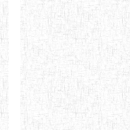
d'enseignement
normal
ENI
Chercher:
Effacer les filtres
Denomination
Type