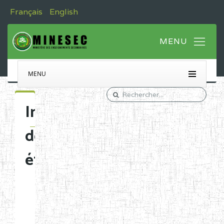
Français
English
MENU
Immatriculation
des
établissements
Etablissements