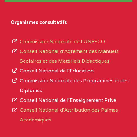
système,
CENTRE
COLLEGE
5JK
le
D'ENSEIGNEMENT
Organismes consultatifs
type
GENERAL ET
d’enseignement
PROFESSIONNEL
Commission Nationale de l’UNESCO
autorisé
(CEGEP) STE FOI BP
Conseil National d’Agrément des Manuels
et
:4740 YAOUNDE
Scolaires et des Matériels Didactiques
le
Conseil National de l’Education
CENTRE
COLLEGE PANAFRICAIN
5JK
numéro
Commission Nationale des Programmes et des
DE L'EXCELLENCE BP
d’immatriculation.
Diplômes
:4447 YAOUNDE
Conseil National de l’Enseignement Privé
L’offre
CENTRE
COLLEGE PRIVE
5JK
Conseil National d'Attribution des Palmes
d’éducation
CATHOLIQUE
Academiques
de
D'ENSEIGNEMENT
l’Enseignement