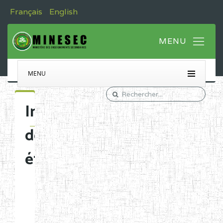
Français
English
MENU
Immatriculation
des
établissements
Etablissements