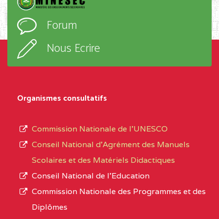
D'ENSEIGNEMENT
l’ordre
Forum
TECHNIQUE ADOLPH
d’enseignement,
KOLPING (COPAK) BP
le
Nous Ecrire
:33853 YAOUNDE
sous-
système,
CENTRE
COLLEGE
5JK
le
D'ENSEIGNEMENT
Organismes consultatifs
type
GENERAL ET
d’enseignement
PROFESSIONNEL
Commission Nationale de l’UNESCO
autorisé
(CEGEP) STE FOI BP
Conseil National d’Agrément des Manuels
et
:4740 YAOUNDE
Scolaires et des Matériels Didactiques
le
Conseil National de l’Education
CENTRE
COLLEGE PANAFRICAIN
5JK
numéro
Commission Nationale des Programmes et des
DE L'EXCELLENCE BP
d’immatriculation.
Diplômes
:4447 YAOUNDE