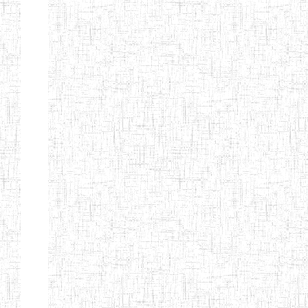
TTC TATUM
ST PIUS X
01/08/2000
ENIET
Pri
TECHNICAL
TEACHER
TRAINING
COLLEGE
TATUM
NIGHTINGALE
20/08/2013
ENIEG
Pri
TEACHER
TRAINING
COLLEGE
CHRIST THE
04/08/2010
ENIEG
Pri