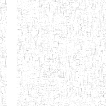
KING TEACHER
TRAINING
COLLEGE
ITCIG SENTTI
14/02/2007
ENIEG
Pri
CAMEROON
27/08/2015
ENIEG
Pri
INCLUSIVE
SPECIAL
EDUCATION
TEACHERS'
TRAINING AND
EMPOWERMENT
PROGRAMME
(CISETTEP)