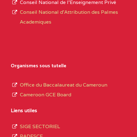
Conseil National de l’Enseignement Privé
L’offre
CENTRE
COLLEGE PRIVE
5JK
Conseil National d'Attribution des Palmes
d’éducation
CATHOLIQUE
Academiques
de
D'ENSEIGNEMENT
l’Enseignement
TECHNIQUE
Secondaire
INDUSTRIEL FEMININ
Général
MARIA GORETTI BP
au
Organismes sous tutelle
:1152 YAOUNDE
terme
des
CENTRE
COLLEGE PRIVE LAIC
5JK
Office du Baccalaureat du Cameroun
opérations
SAINT MICHEL
Cameroon GCE Board
d’immatriculation
ARCHANGE BP :10017
du
Liens utiles
YAOUNDE
mois
SIGE SECTORIEL
CENTRE
COMPLEXE SCOLAIRE
5JK
de
PADESCE