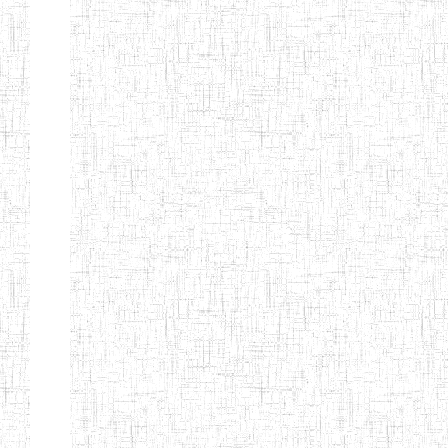
MODERNE
SAINTE MARIE
ENIEG PRIVEE
04/08/2010
ENIEG
Pri
BILINGUE LES
BOSONS
ENIEG BILINGUE
01/08/2014
ENIEG
Pri
LE NORMALIEN
CITOYEN
ENIEG BILINGUE
03/10/2012
ENIEG
Pri
CLAIRE
FONTAINE
Page 4 sur 13 Total: 307
Afficher