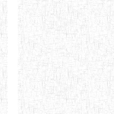
d'enseignement
normal
ENI
Chercher:
Effacer les filtres
Denomination
Type