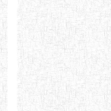
ANDREW'S BTTC
MODEL
08/09/2015
ENIEG
Pri
INCLUSIVE
BILINGUAL
TEACHER
TRAINING
INSTITUTE
CEFED/SPED/TTI
17/11/2008
ENIEG
Pri
SANTA
PTTC MBENGWI
06/08/1990
ENIEG
Pri
FULL GOSPEL
02/10/1998
ENIEG
Pri
BTTC MBENGWI