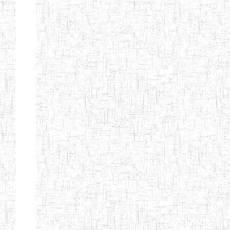
BAPTIST
08/08/1983
ENIEG
Pri
TEACHERS
TRAINING
COLLEGE
KENCHOLIA
15/09/2015
ENIEG
Pri
TEACHER'S
TRAINING
COLLEGE
"K.T.T.C NDOP"
ENIEG PRIVEE
01/09/2015
ENIEG
Pri
BILINGUE
LAIQUE LES
PERFORMANCES