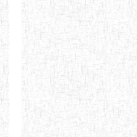
PEDAGOGIQUES
ENIEG DU HAUT
12/08/2013
ENIEG
Pri
NKAM
ENIEG BILINGUE
05/09/2003
ENIEG
Pri
DE L'IPEP DE
BANDJOUN
ENIEG PRIVEE
07/09/2012
ENIEG
Pri
NANFAH
ENPIEG TERESA
14/03/2014
ENIEG
Pri
JANE
ENIEG
04/08/2010
ENIEG
Pri