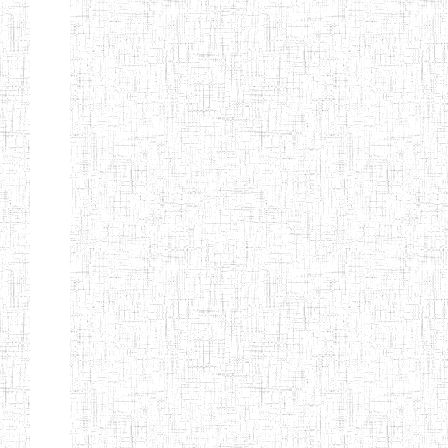
ALBERT
27/08/2015
ENIEG
Pri
TEACHERS'
TRAINING
INSTITUTE
CAMEROUN
(A.T.T.I.C)
NACHO
12/08/2010
ENIET
Pri
TECHNICAL
TEACHER
TRAINING
INSTITUTE
SAINT
28/12/2007
ENIEG
Pri