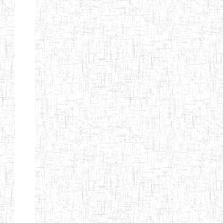
Début
Préc.
1
2
3
4
5
6
Suivant
Fin
Etablissements
d'enseignement
secondaire
technique
et
professionnel