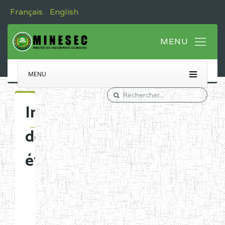
Français
English
MENU
Immatriculation
des
établissements
Etablissements