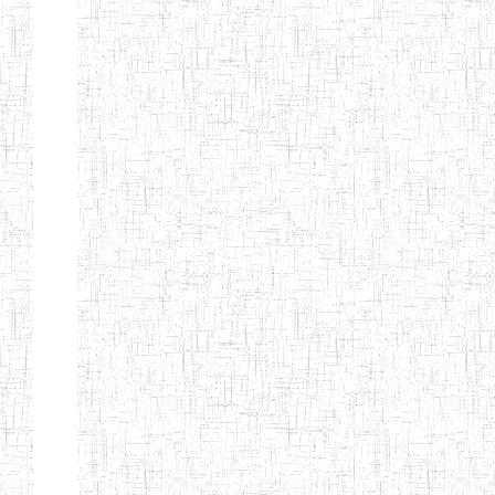
Etablissements
d'enseignement
secondaire
technique
et
professionnel
ESTP
Etablissements
d'enseignement