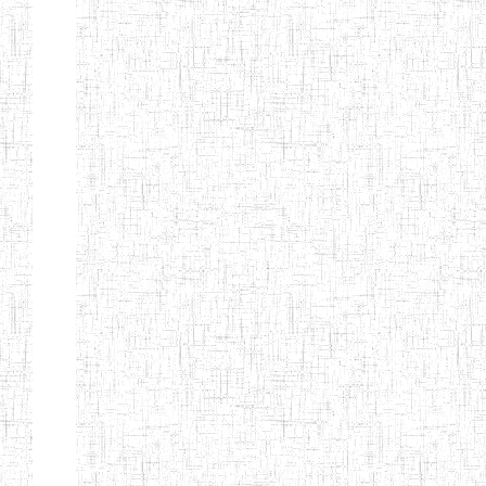
d'enseignement
normal
ENI
Chercher:
Effacer les filtres
Denomination
Type