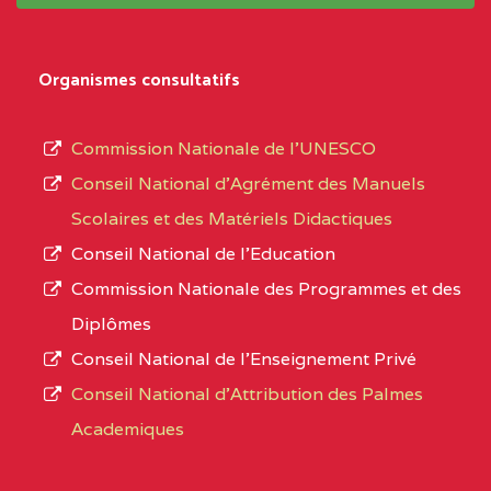
système,
CENTRE
COLLEGE
5JK
le
D'ENSEIGNEMENT
Organismes consultatifs
type
GENERAL ET
d’enseignement
PROFESSIONNEL
Commission Nationale de l’UNESCO
autorisé
(CEGEP) STE FOI BP
Conseil National d’Agrément des Manuels
et
:4740 YAOUNDE
Scolaires et des Matériels Didactiques
le
Conseil National de l’Education
CENTRE
COLLEGE PANAFRICAIN
5JK
numéro
Commission Nationale des Programmes et des
DE L'EXCELLENCE BP
d’immatriculation.
Diplômes
:4447 YAOUNDE
Conseil National de l’Enseignement Privé
L’offre
CENTRE
COLLEGE PRIVE
5JK
Conseil National d'Attribution des Palmes
d’éducation
CATHOLIQUE
Academiques
de
D'ENSEIGNEMENT
l’Enseignement