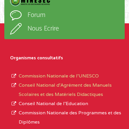
D'ENSEIGNEMENT
l’ordre
Forum
TECHNIQUE ADOLPH
d’enseignement,
KOLPING (COPAK) BP
le
Nous Ecrire
:33853 YAOUNDE
sous-
système,
CENTRE
COLLEGE
5JK
le
D'ENSEIGNEMENT
Organismes consultatifs
type
GENERAL ET
d’enseignement
PROFESSIONNEL
Commission Nationale de l’UNESCO
autorisé
(CEGEP) STE FOI BP
Conseil National d’Agrément des Manuels
et
:4740 YAOUNDE
Scolaires et des Matériels Didactiques
le
Conseil National de l’Education
CENTRE
COLLEGE PANAFRICAIN
5JK
numéro
Commission Nationale des Programmes et des
DE L'EXCELLENCE BP
d’immatriculation.
Diplômes
:4447 YAOUNDE