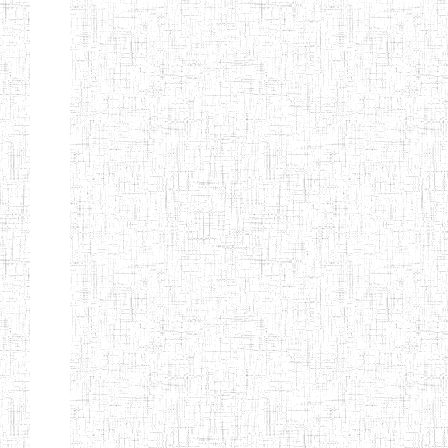
TTC TATUM
ST PIUS X
01/08/2000
ENIET
Pri
TECHNICAL
TEACHER
TRAINING
COLLEGE
TATUM
NIGHTINGALE
20/08/2013
ENIEG
Pri
TEACHER
TRAINING
COLLEGE
CHRIST THE
04/08/2010
ENIEG
Pri