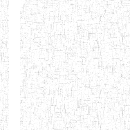
ANDREW'S BTTC
MODEL
08/09/2015
ENIEG
Pri
INCLUSIVE
BILINGUAL
TEACHER
TRAINING
INSTITUTE
CEFED/SPED/TTI
17/11/2008
ENIEG
Pri
SANTA
PTTC MBENGWI
06/08/1990
ENIEG
Pri
FULL GOSPEL
02/10/1998
ENIEG
Pri
BTTC MBENGWI