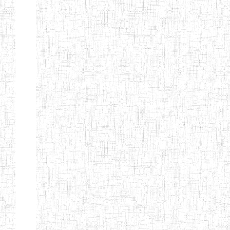
KING TEACHER
TRAINING
COLLEGE
ITCIG SENTTI
14/02/2007
ENIEG
Pri
CAMEROON
27/08/2015
ENIEG
Pri
INCLUSIVE
SPECIAL
EDUCATION
TEACHERS'
TRAINING AND
EMPOWERMENT
PROGRAMME
(CISETTEP)