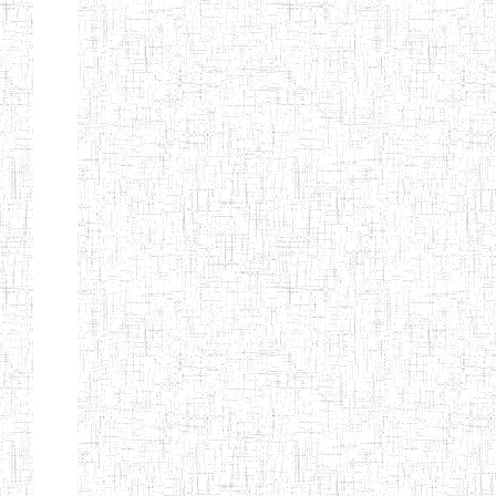
BAPTIST
08/08/1983
ENIEG
Pri
TEACHERS
TRAINING
COLLEGE
KENCHOLIA
15/09/2015
ENIEG
Pri
TEACHER'S
TRAINING
COLLEGE
"K.T.T.C NDOP"
ENIEG PRIVEE
01/09/2015
ENIEG
Pri
BILINGUE
LAIQUE LES
PERFORMANCES