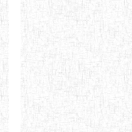
PEDAGOGIQUES
ENIEG DU HAUT
12/08/2013
ENIEG
Pri
NKAM
ENIEG BILINGUE
05/09/2003
ENIEG
Pri
DE L'IPEP DE
BANDJOUN
ENIEG PRIVEE
07/09/2012
ENIEG
Pri
NANFAH
ENPIEG TERESA
14/03/2014
ENIEG
Pri
JANE
ENIEG
04/08/2010
ENIEG
Pri