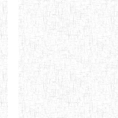
ALBERT
27/08/2015
ENIEG
Pri
TEACHERS'
TRAINING
INSTITUTE
CAMEROUN
(A.T.T.I.C)
NACHO
12/08/2010
ENIET
Pri
TECHNICAL
TEACHER
TRAINING
INSTITUTE
SAINT
28/12/2007
ENIEG
Pri