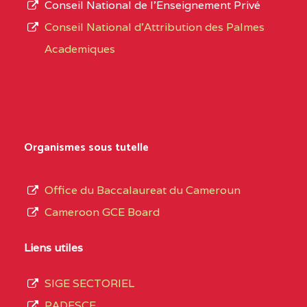
Conseil National de l’Enseignement Privé
L’offre
CENTRE
COLLEGE PRIVE
5JK
Conseil National d'Attribution des Palmes
d’éducation
CATHOLIQUE
Academiques
de
D'ENSEIGNEMENT
l’Enseignement
TECHNIQUE
Secondaire
INDUSTRIEL FEMININ
Général
MARIA GORETTI BP
au
Organismes sous tutelle
:1152 YAOUNDE
terme
des
CENTRE
COLLEGE PRIVE LAIC
5JK
Office du Baccalaureat du Cameroun
opérations
SAINT MICHEL
Cameroon GCE Board
d’immatriculation
ARCHANGE BP :10017
du
Liens utiles
YAOUNDE
mois
SIGE SECTORIEL
CENTRE
COMPLEXE SCOLAIRE
5JK
de
PADESCE