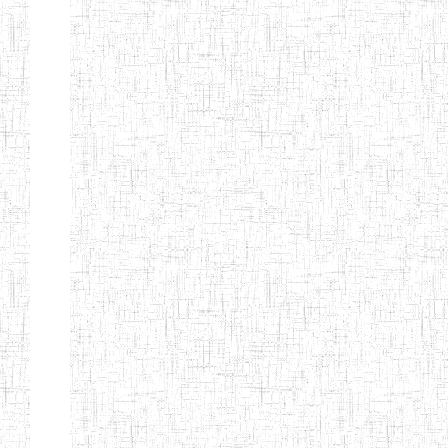
d'enseignement
normal
ENI
Chercher:
Effacer les filtres
Denomination
Type