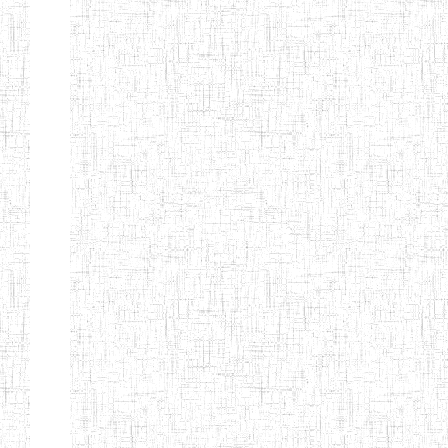
MODERNE
SAINTE MARIE
ENIEG PRIVEE
04/08/2010
ENIEG
Pri
BILINGUE LES
BOSONS
ENIEG BILINGUE
01/08/2014
ENIEG
Pri
LE NORMALIEN
CITOYEN
ENIEG BILINGUE
03/10/2012
ENIEG
Pri
CLAIRE
FONTAINE
Page 4 sur 13 Total: 307
Afficher