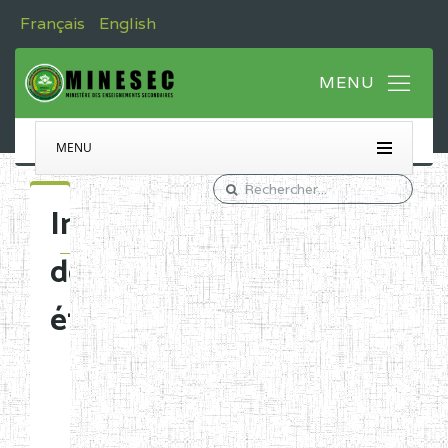
Français
English
MENU
Immatriculation
des
établissements
Etablissements