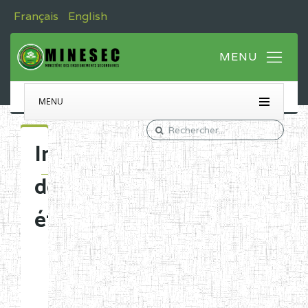
Français
English
MENU
Immatriculation
des
établissements
Etablissements