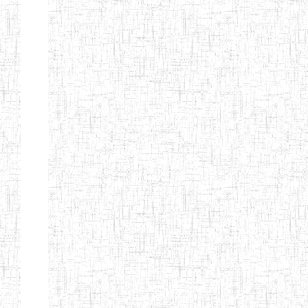
d'enseignement
normal
ENI
Chercher:
Effacer les filtres
Denomination
Type