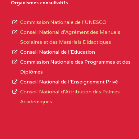
D'ENSEIGNEMENT
Organismes consultatifs
type
GENERAL ET
d’enseignement
PROFESSIONNEL
Commission Nationale de l’UNESCO
autorisé
(CEGEP) STE FOI BP
Conseil National d’Agrément des Manuels
et
:4740 YAOUNDE
Scolaires et des Matériels Didactiques
le
Conseil National de l’Education
CENTRE
COLLEGE PANAFRICAIN
5JK
numéro
Commission Nationale des Programmes et des
DE L'EXCELLENCE BP
d’immatriculation.
Diplômes
:4447 YAOUNDE
Conseil National de l’Enseignement Privé
L’offre
CENTRE
COLLEGE PRIVE
5JK
Conseil National d'Attribution des Palmes
d’éducation
CATHOLIQUE
Academiques
de
D'ENSEIGNEMENT
l’Enseignement
TECHNIQUE
Secondaire
INDUSTRIEL FEMININ
Général