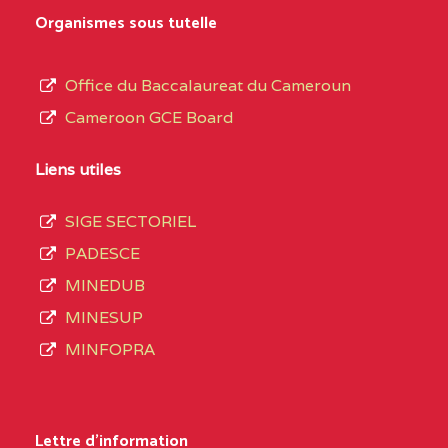
MARIA GORETTI BP
au
Organismes sous tutelle
:1152 YAOUNDE
terme
des
CENTRE
COLLEGE PRIVE LAIC
5JK
Office du Baccalaureat du Cameroun
opérations
SAINT MICHEL
Cameroon GCE Board
d’immatriculation
ARCHANGE BP :10017
du
Liens utiles
YAOUNDE
mois
SIGE SECTORIEL
CENTRE
COMPLEXE SCOLAIRE
5JK
de
PADESCE
AKOA BP :13029
septembre
MINEDUB
YAOUNDE
2020
MINESUP
compte
CENTRE
COMPLEXE SCOLAIRE
5JK
MINFOPRA
3408
BILINGUE SAINT
structures
GERMAIN BP :12671
réparties
Lettre d'information
YAOUNDE