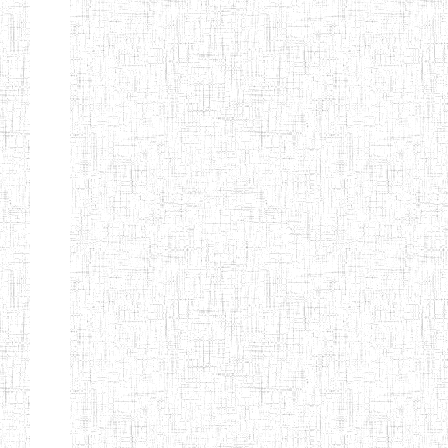
Etablissements
d'enseignement
secondaire
technique
et
professionnel
ESTP
Etablissements
d'enseignement