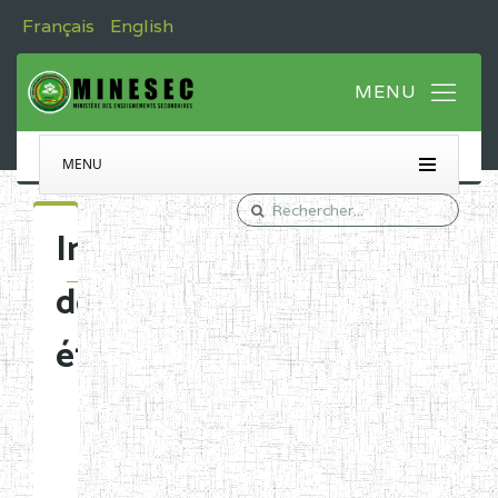
Français
English
MENU
Immatriculation
des
établissements
Etablissements