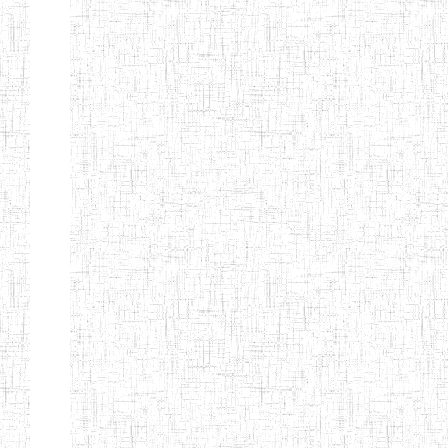
d'enseignement
normal
ENI
Chercher:
Effacer les filtres
Denomination
Type