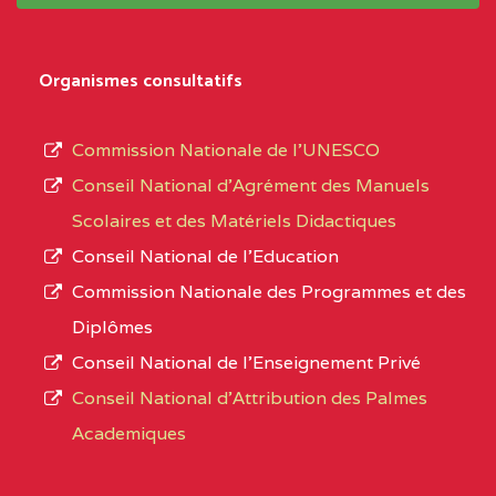
système,
CENTRE
COLLEGE
5JK
le
D'ENSEIGNEMENT
Organismes consultatifs
type
GENERAL ET
d’enseignement
PROFESSIONNEL
Commission Nationale de l’UNESCO
autorisé
(CEGEP) STE FOI BP
Conseil National d’Agrément des Manuels
et
:4740 YAOUNDE
Scolaires et des Matériels Didactiques
le
Conseil National de l’Education
CENTRE
COLLEGE PANAFRICAIN
5JK
numéro
Commission Nationale des Programmes et des
DE L'EXCELLENCE BP
d’immatriculation.
Diplômes
:4447 YAOUNDE
Conseil National de l’Enseignement Privé
L’offre
CENTRE
COLLEGE PRIVE
5JK
Conseil National d'Attribution des Palmes
d’éducation
CATHOLIQUE
Academiques
de
D'ENSEIGNEMENT
l’Enseignement