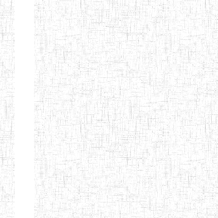
Début
Préc.
4
5
6
7
8
9
13
Suivant
Fin
Etablissements
d'enseignement
secondaire
technique
et
professionnel