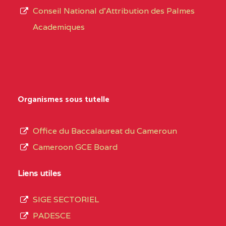
CENTRE
COLLEGE PRIVE
5JK
Conseil National d'Attribution des Palmes
d’éducation
CATHOLIQUE
Academiques
de
D'ENSEIGNEMENT
l’Enseignement
TECHNIQUE
Secondaire
INDUSTRIEL FEMININ
Général
MARIA GORETTI BP
au
Organismes sous tutelle
:1152 YAOUNDE
terme
des
CENTRE
COLLEGE PRIVE LAIC
5JK
Office du Baccalaureat du Cameroun
opérations
SAINT MICHEL
Cameroon GCE Board
d’immatriculation
ARCHANGE BP :10017
du
Liens utiles
YAOUNDE
mois
SIGE SECTORIEL
CENTRE
COMPLEXE SCOLAIRE
5JK
de
PADESCE
AKOA BP :13029
septembre