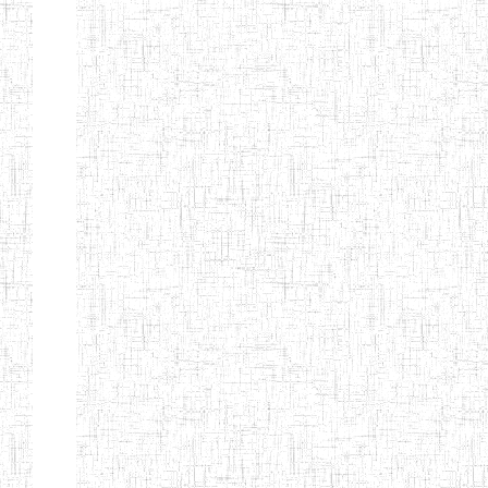
GTTC
03/11/1983
ENIEG
Public
MAMFE
GBTTC
25/08/1978
ENIEG
Public
KUMBA
GTTTC
13/08/2013
ENIET
Public
KUMBA
GTTC AKWA-
27/08/2013
ENIEG
Public
BAKASSI
GTTC
01/08/1997
ENIEG
Public
MUNDEMBA
Page 13 sur 13 Total: 307
Afficher