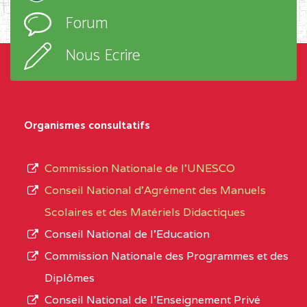
l’ordre
Forum
TECHNIQUE ADOLPH
d’enseignement,
KOLPING (COPAK) BP
le
Nous Ecrire
:33853 YAOUNDE
sous-
système,
CENTRE
COLLEGE
5JK
le
D'ENSEIGNEMENT
Organismes consultatifs
type
GENERAL ET
d’enseignement
PROFESSIONNEL
Commission Nationale de l’UNESCO
autorisé
(CEGEP) STE FOI BP
Conseil National d’Agrément des Manuels
et
:4740 YAOUNDE
Scolaires et des Matériels Didactiques
le
Conseil National de l’Education
CENTRE
COLLEGE PANAFRICAIN
5JK
numéro
Commission Nationale des Programmes et des
DE L'EXCELLENCE BP
d’immatriculation.
Diplômes
:4447 YAOUNDE
Conseil National de l’Enseignement Privé
L’offre