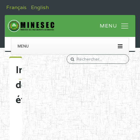
Français
English
MENU
Immatriculation
des
établissements
Etablissements