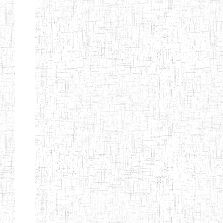
d'enseignement
normal
ENI
Chercher:
Effacer les filtres
Denomination
Type