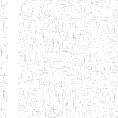
Nature
Arrondissement
Denomination
Création
Type
Nature
GTTC
08/12/1997
ENIEG
Public
BANGEM
GTTC
25/09/2000
ENIEG
Public
FONTEM