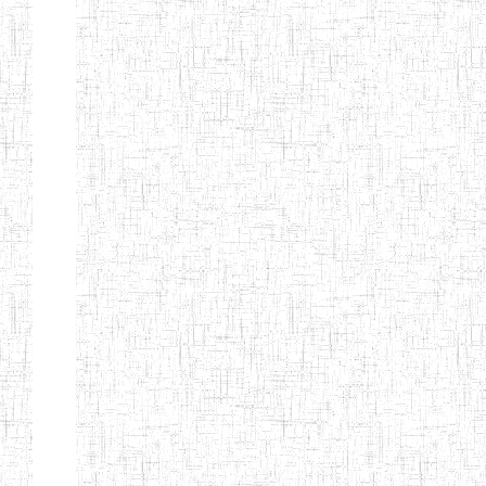
d'enseignement
normal
ENI
Chercher:
Effacer les filtres
Denomination
Type