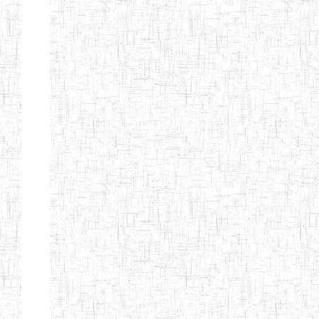
BILINGUE
INCLUSIVE
LOUIS
BRAILLE DU
CJARC
ENIEG LA
28/12/2007
ENIEG
Privé
PENSEE
ENIEG PRIVEE
28/08/2009
ENIEG
Privé
AIME-CESAIRE
ENIEG
03/06/2014
ENIEG
Privé
SIANTOU
ENIEG LA
26/05/2014
ENIEG
Privé