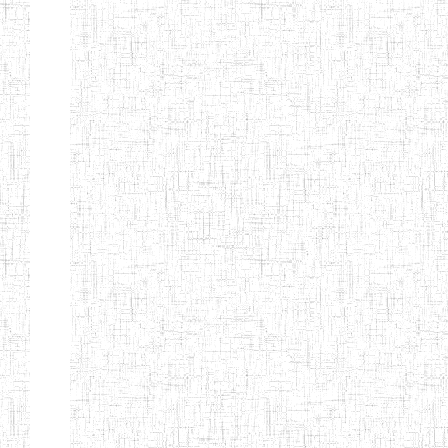
ENIEG
10/07/2000
ENIEG
Privé
BILINGUE
MATSIAZE
ENPIEG
20/08/2015
ENIEG
Privé
BILINGUE
SENTTI-IBES
ENIEG PRIVEE
06/06/2016
ENIEG
Privé
BILINGUE LES
ROSSIGNOLS
MAJORS
ENI PRIVEE
22/09/2000
ENIEG
Privé
LAIQUE