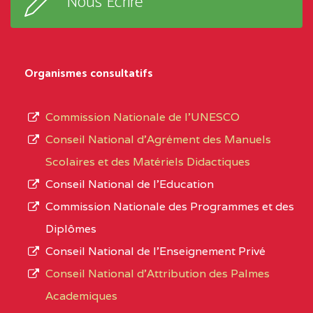
Nous Ecrire
:33853 YAOUNDE
sous-
système,
CENTRE
COLLEGE
5JK
le
D'ENSEIGNEMENT
Organismes consultatifs
type
GENERAL ET
d’enseignement
PROFESSIONNEL
Commission Nationale de l’UNESCO
autorisé
(CEGEP) STE FOI BP
Conseil National d’Agrément des Manuels
et
:4740 YAOUNDE
Scolaires et des Matériels Didactiques
le
Conseil National de l’Education
CENTRE
COLLEGE PANAFRICAIN
5JK
numéro
Commission Nationale des Programmes et des
DE L'EXCELLENCE BP
d’immatriculation.
Diplômes
:4447 YAOUNDE
Conseil National de l’Enseignement Privé
L’offre
CENTRE
COLLEGE PRIVE
5JK
Conseil National d'Attribution des Palmes
d’éducation
CATHOLIQUE
Academiques
de