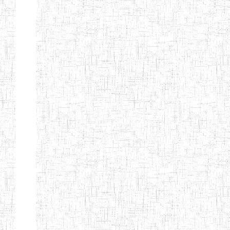
FIERTE
ENIEG TAGA
02/09/2014
ENIEG
Privé
ENIET
04/02/2014
ENIET
Privé
SIANTOU
ENIEG PRIVEE
28/08/2009
ENIEG
Privé
GOLDEN
ENIEG
28/12/2007
ENIEG
Privé
BILINGUE LE
GRAND
ENIEG
15/04/2014
ENIEG
Privé
BILINGUE
VIVA