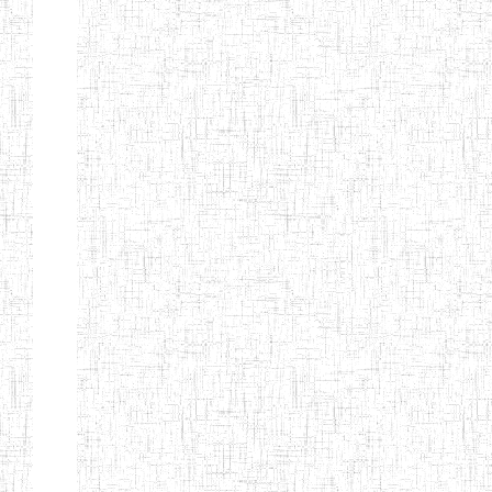
Nature
Arrondissement
Denomination
Création
Type
Natur
ENIEG LES
25/09/1995
ENIEG
Privé
MOINILLONS
ENPIEG
10/10/2013
ENIEG
Privé
BILINGUE
MAGAWATI