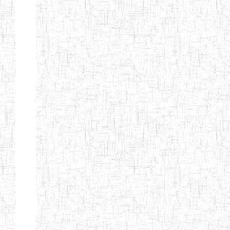
Suivant
Fin
Etablissements
d'enseignement
secondaire
technique
et
professionnel
ESTP
Etablissements