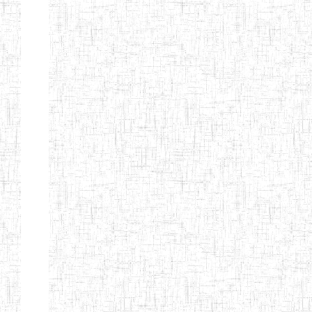
EDUCATION
ENIEG PRIVEE
20/08/2015
ENIEG
Privé
MERE
THERESA
ENIEG COSBIE
28/08/2009
ENIEG
Privé
ENIEG STAR
28/12/2007
ENIEG
Privé
ENIEG MEVEC
02/07/2012
ENIEG
Privé
Page 2 sur 13 Total: 307
Afficher
Début
Préc.
1
2
3
4
5
6