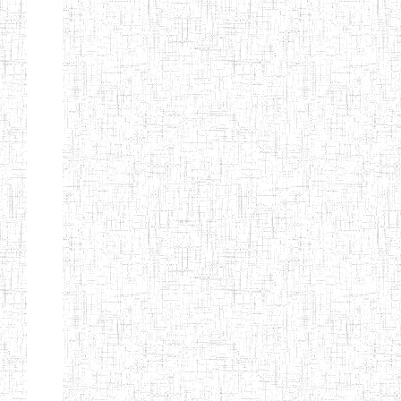
ENIEG BERYLA
06/06/2014
ENIEG
Privé
ENIEG
28/08/2009
ENIEG
Privé
L'EXCELLENCE
ENIEG DES
10/07/2001
ENIEG
Privé
NATIONS
ENIET PAUL
23/07/2014
ENIET
Privé
MOMO
ENIEG PRIVEE
10/07/2008
ENIEG
Privé
TCHEB'S
ENIEG PRIVEE
12/07/2019
ENIEG
Privé