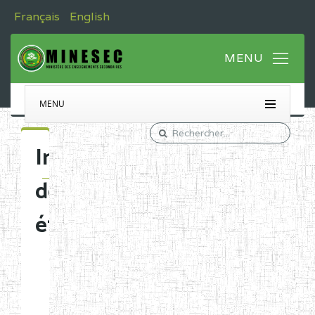
Français
English
MENU
Immatriculation
des
établissements
Etablissements