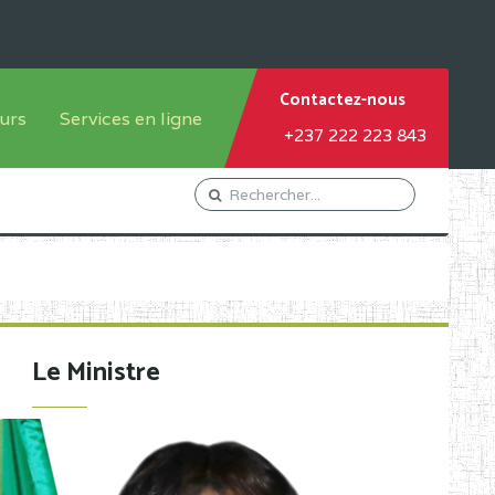
Contactez-nous
urs
Services en ligne
+237 222 223 843
tème francophone
Orientation Conseil
tème anglophone
Gestion du Personnel
Gestion du matricule des
élèves
les
Demande d'actes certificatifs
Le Ministre
Demande de subvention
Acceder au Mail pro