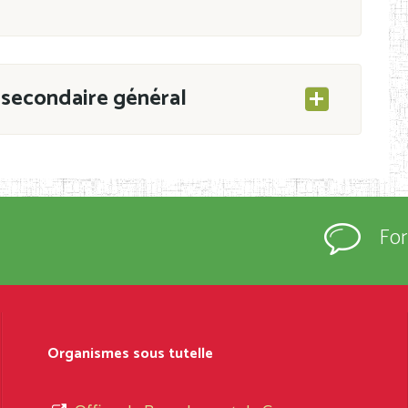
secondaire général
ESEC/CAB du 21 mars 2011 portant ouverture
s d’Enseignement Secondaire et Normal (RNE),
Fo
s régulièrement immatriculés et inscrits au
rtées à la connaissance du grand public.
épartement et Arrondissement ; suivent les
sformation et d’ouverture, le nom du fondateur
Organismes sous tutelle
t, le sous-système, le type d’enseignement