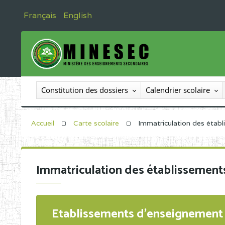
Français
English
Constitution des dossiers
Calendrier scolaire
Accueil
Carte scolaire
Immatriculation des étab
Immatriculation des établissement
Etablissements d'enseignement