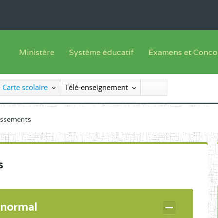
Ministère
Système éducatif
Examens et Conco
Sous sys
Le Ministre
Offre de formation
Inscriptions
Carte scolaire
Télé-enseignement
Sous sys
Le SEESEN
Progammes d'études
Liste des candidats
Inspection Générale des Services
Manuels scolaires
Résultats
lissements
Inspection Générale des Enseignements
Diplômes disponib
Administration Centrale
s
Services Déconcentrés
Organigramme
 normal