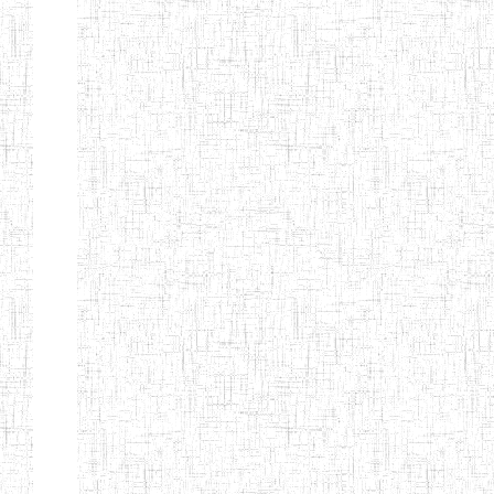
d'enseignement
normal
ENI
Chercher:
Effacer les filtres
Denomination
Type