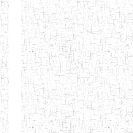
BILINGUE DE
MOKOLO
Page 7 sur 13 Total: 307
Afficher
Début
Préc.
2
3
4
5
6
7
Suivant
Fin
Etablissements
d'enseignement