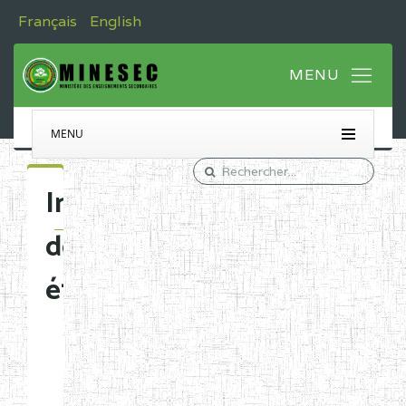
Français
English
MENU
Immatriculation
des
établissements
Etablissements