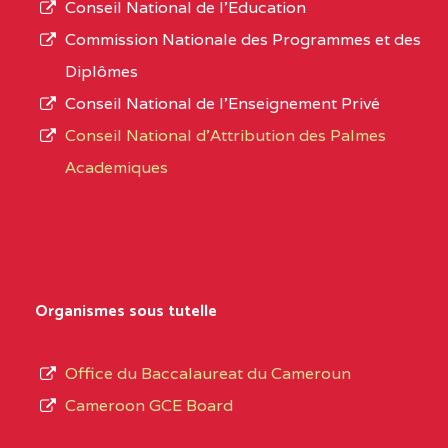
Conseil National de l’Education
CENTRE
COLLEGE PANAFRICAIN
5JK
numéro
Commission Nationale des Programmes et des
DE L'EXCELLENCE BP
d’immatriculation.
Diplômes
:4447 YAOUNDE
Conseil National de l’Enseignement Privé
L’offre
CENTRE
COLLEGE PRIVE
5JK
Conseil National d'Attribution des Palmes
d’éducation
CATHOLIQUE
Academiques
de
D'ENSEIGNEMENT
l’Enseignement
TECHNIQUE
Secondaire
INDUSTRIEL FEMININ
Général
MARIA GORETTI BP
au
Organismes sous tutelle
:1152 YAOUNDE
terme
des
CENTRE
COLLEGE PRIVE LAIC
5JK
Office du Baccalaureat du Cameroun
opérations
SAINT MICHEL
Cameroon GCE Board
d’immatriculation
ARCHANGE BP :10017