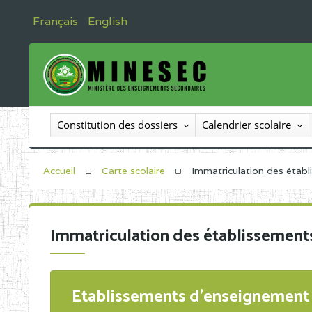
Français
English
Constitution des dossiers
Calendrier scolaire
Accueil
Carte scolaire
Immatriculation des étab
Immatriculation des établissement
Etablissements d'enseignement