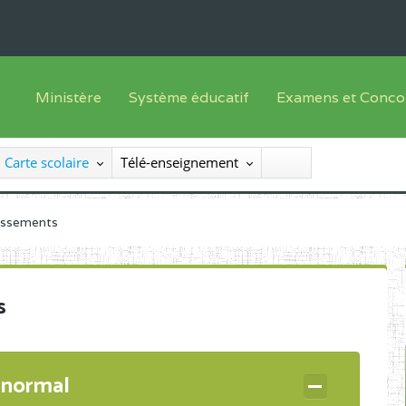
Ministère
Système éducatif
Examens et Conco
Sous sys
Le Ministre
Offre de formation
Inscriptions
Carte scolaire
Télé-enseignement
Sous sys
Le SEESEN
Progammes d'études
Liste des candidats
Inspection Générale des Services
Manuels scolaires
Résultats
lissements
Inspection Générale des Enseignements
Diplômes disponib
Administration Centrale
s
Services Déconcentrés
Organigramme
 normal