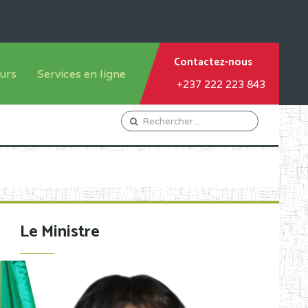
Contactez-nous
urs
Services en ligne
+237 222 223 843
tème francophone
Orientation Conseil
tème anglophone
Gestion du Personnel
Gestion du matricule des
élèves
les
Demande d'actes certificatifs
Le Ministre
Demande de subvention
Acceder au Mail pro