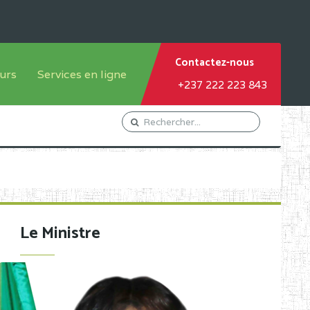
Contactez-nous
urs
Services en ligne
+237 222 223 843
tème francophone
Orientation Conseil
tème anglophone
Gestion du Personnel
Gestion du matricule des
élèves
les
Demande d'actes certificatifs
Le Ministre
Demande de subvention
Acceder au Mail pro