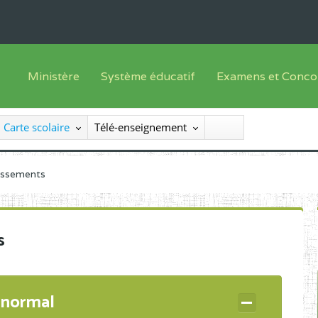
Ministère
Système éducatif
Examens et Conco
Sous sys
Le Ministre
Offre de formation
Inscriptions
Carte scolaire
Télé-enseignement
Sous sys
Le SEESEN
Progammes d'études
Liste des candidats
Inspection Générale des Services
Manuels scolaires
Résultats
lissements
Inspection Générale des Enseignements
Diplômes disponib
Administration Centrale
s
Services Déconcentrés
Organigramme
 normal