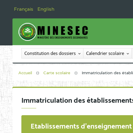
Français
English
Constitution des dossiers
Calendrier scolaire
Accueil
Carte scolaire
Immatriculation des étab
Immatriculation des établissement
Etablissements d'enseignement