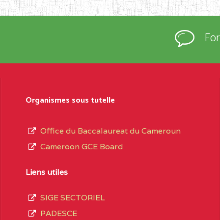
Fo
Organismes sous tutelle
Office du Baccalaureat du Cameroun
Cameroon GCE Board
Liens utiles
SIGE SECTORIEL
PADESCE