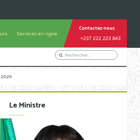
Contactez-nous
urs
Services en ligne
+237 222 223 843
tème francophone
Orientation Conseil
tème anglophone
Gestion du Personnel
Gestion du matricule des
s 2025
élèves
les
Demande d'actes certificatifs
Le Ministre
Demande de subvention
Acceder au Mail pro