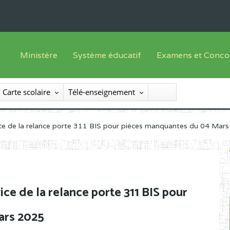
Ministère
Système éducatif
Examens et Conco
Sous sys
Le Ministre
Offre de formation
Inscriptions
Carte scolaire
Télé-enseignement
Sous sys
Le SEESEN
Progammes d'études
Liste des candidats
Inspection Générale des Services
Manuels scolaires
Résultats
vice de la relance porte 311 BIS pour pièces manquantes du 04 Mar
Inspection Générale des Enseignements
Diplômes disponib
Administration Centrale
Services Déconcentrés
ice de la relance porte 311 BIS pour
Organigramme
ars 2025