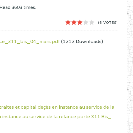
Read
3603
times.
1
2
3
4
5
(6 VOTES)
ce_311_bis_04_mars.pdf
(1212 Downloads)
traites et capital deçès en instance au service de la
 instance au service de la relance porte 311 Bis_