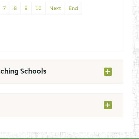
7
8
9
10
Next
End
aching Schools
ESEC/CAB du 21 mars 2011 portant ouverture