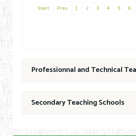
Start
Prev
1
2
3
4
5
6
Professionnal and Technical Te
ESTP
Secondary Teaching Schools
Group by
En application de la Décision N°90/11/MIN