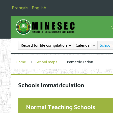
Français
English
M
T
Record for file compilation
Calendar
School
T
I
Home
School maps
Immatriculation
I
C
Schools Immatriculation
E
O
Normal Teaching Schools