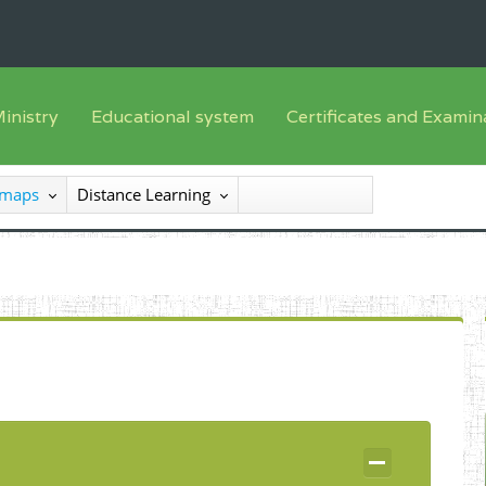
inistry
Educational system
Certificates and Examin
English sub-syst
he Minister
Training offer
Registration
 maps
Distance Learning
French sub-syst
he SEESEN
Syllabus
List of candidates
nspectorate General of Services
Textbooks
Results
nspectorate General of Education
Available
certificates/diploma
entral Administration
xternal services
rganisational chart